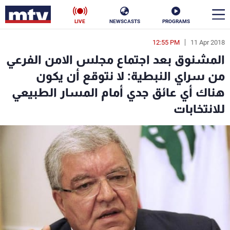
LIVE
NEWSCASTS
PROGRAMS
12:55 PM
11 Apr 2018
en
المشنوق بعد اجتماع مجلس الامن الفرعي
الأخبار
من سراي النبطية: لا نتوقع أن يكون
هناك أي عائق جدي أمام المسار الطبيعي
سياسة
ناس
للانتخابات
إقتصاد
فن
منوعات
رياضة
كأس العالم
البرامج
جدول البرامج