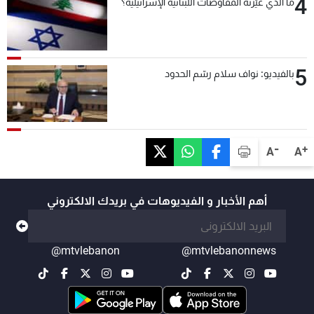
4
ما الذي غيّرته المفاوضات اللبنانية الإسرائيلية؟
5
بالفيديو: نواف سلام رسّم الحدود
-
+
A
A
أهم الأخبار و الفيديوهات في بريدك الالكتروني
@mtvlebanon
@mtvlebanonnews