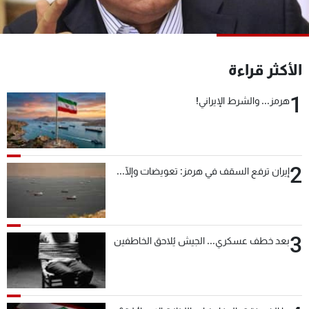
شاهد البرامج
الترددات
الأكثر قراءة
عن MTV
وظائف
الإنـتـاج
تواصل معنا
1
هرمز... والشرط الإيراني!
لاعلاناتكم
شروط الإسـتخدام
سياسة الخصوصية
2
إيران ترفع السقف في هرمز: تعويضات وإلّا...
3
بعد خطف عسكري... الجيش يُلاحق الخاطفين