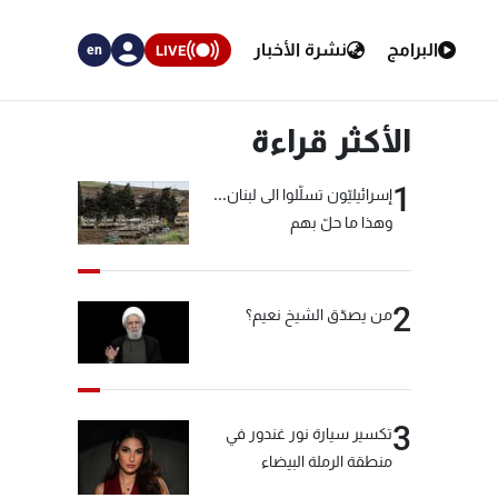
البرامج
نشرة الأخبار
LIVE
en
الأكثر قراءة
1
إسرائيليّون تسلّلوا الى لبنان...
وهذا ما حلّ بهم
2
من يصدّق الشيخ نعيم؟
3
تكسير سيارة نور غندور في
منطقة الرملة البيضاء