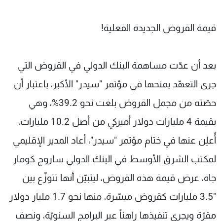
قيمة القروض الجديدة الفعلية!
بعد أن عدّت مساهمة البنك الدولي في القروض التي
جرى التعهّد بمنحها في مؤتمر "سيدر" الأكبر، باعتبار أن
حصّته من مجمل القروض بلغت نحو 39.2%، وهي
بقيمة 4 مليارات دولار أميركي من أصل 10.2 مليارات،
أُعلِن عنها في ختام مؤتمر "سيدر"، أعاد المدير الإقليمي
لمكتب الشرق الأوسط في البنك الدولي ساروج كومار
جاه، عرض قيمة هذه القروض، ليتبيّن أنها تتوزّع بين
"3.5 مليارات كقروض ميسّرة، منها نحو 1.7 مليار دولار
مقرّة ويجري تنفيذها راهناً عبر البرامج السنويّة، ونصف