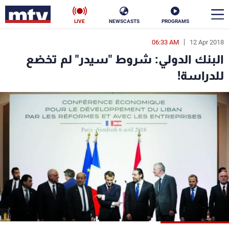
LIVE
NEWSCASTS
PROGRAMS
06:33 AM
12 Apr 2018
en
البنك الدولي: شروط "سيدر" لم تخضع
الأخبار
للدراسة!
سياسة
ناس
إقتصاد
فن
منوعات
رياضة
كأس العالم
البرامج
جدول البرامج