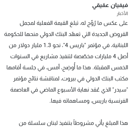
فيفيان عقيقي
شاهد البرامج
الأخبار
الترددات
على عكس ما رُوِّج له، تبلغ القيمة الفعلية لمجمل
القروض الجديدة التي تعهّد البنك الدولي منحها للحكومة
عن MTV
وظائف
الإنـتـاج
تواصل معنا
اللبنانية، في مؤتمر "باريس 4"، نحو 1.3 مليار دولار من
لاعلاناتكم
شروط الإسـتخدام
سياسة الخصوصية
أصل 4 مليارات مخصّصة لتنفيذ مشاريع في السنوات
الخمس المقبلة. هذا ما أُوضِح، أمس، في جلسة أقامها
مكتب البنك الدولي في بيروت، لمناقشة نتائج مؤتمر
"سيدر" الذي عُقد نهاية الأسبوع الماضي في العاصمة
الفرنسية باريس، ومساهماته فيها.
هذا المبلغ يأتي مشروطاً بتنفيذ لبنان سلسلة من