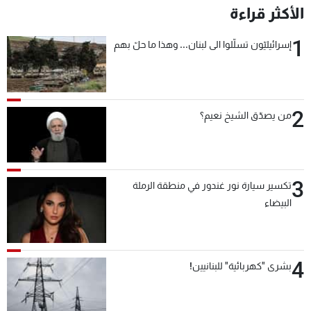
الأكثر قراءة
1
إسرائيليّون تسلّلوا الى لبنان... وهذا ما حلّ بهم
2
من يصدّق الشيخ نعيم؟
3
تكسير سيارة نور غندور في منطقة الرملة
البيضاء
4
بشرى "كهربائية" للبنانيين!