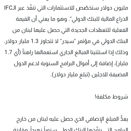
مليون دولار ستخصّص للاستثمارات التي تنفّذ عبر الـIFC
الذراع المالية للبنك الدولي". وهو ما يعني أن القيمة
الفعلية للتعهّدات الجديدة التي حصل عليها لبنان من
البنك الدولي في مؤتمر "سيدر" لا تتجاوز 1.3 مليار دولار،
وذلك إذا استثنينا المبالغ الجاري استعمالها راهناً (أي 1.7
مليار)، إضافة إلى أموال البرامج السنوية لدعم الدول
المضيفة للاجئين (تبلغ مليار دولار).
شروط مكلفة!
يعدُّ المبلغ الإضافي الذي حصل عليه لبنان من خارج
البرامج التي ينفّذها البنك الدولي سنوياً زهيداً، مقارنة