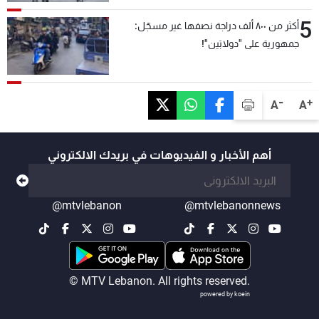
5
أكثر من ٨٠٠ ألف دراجة نصفها غير مسجّل:
جمهورية على "دولابَين"!
-
+
A
A
أهم الأخبار و الفيديوهات في بريدك الالكتروني
@mtvlebanon
@mtvlebanonnews
© MTV Lebanon. All rights reserved.
powered by koein