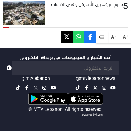
5
مخيم ضبية... بين التَّهميش ونقص الخدمات
-
+
A
A
أهم الأخبار و الفيديوهات في بريدك الالكتروني
@mtvlebanon
@mtvlebanonnews
© MTV Lebanon. All rights reserved.
powered by koein