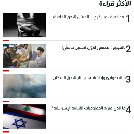
الأكثر قراءة
1
بعد خطف عسكري... الجيش يُلاحق الخاطفين
2
بالفيديو: الظهور الأوّل لمجتبى خامنئي!
3
حالة طوارئ وإخلاءات... والنار تلاحق السكان!
4
ما الذي غيّرته المفاوضات اللبنانية الإسرائيلية؟