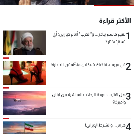
شاهد البرامج
الترددات
الأكثر قراءة
1
نعيم قاسم يبادر... و"الحزب" أمام خيارين: أيّ
عن MTV
وظائف
الإنـتـاج
تواصل معنا
"سمّ" يختار؟
لاعلاناتكم
شروط الإسـتخدام
سياسة الخصوصية
2
في بيروت: تفكيك شبكتين منظّمتين للدعارة!
3
هل اقتربت عودة الرحلات المباشرة بين لبنان
وأميركا؟
4
هرمز... والشرط الإيراني!