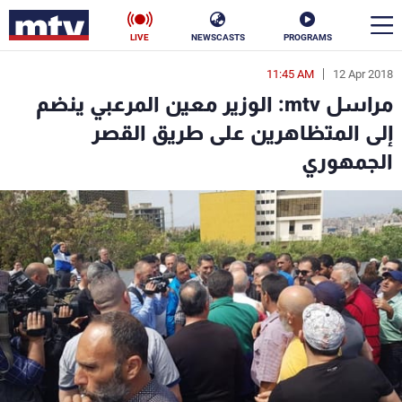
LIVE
NEWSCASTS
PROGRAMS
11:45 AM
12 Apr 2018
en
مراسل mtv: الوزير معين المرعبي ينضم
الأخبار
إلى المتظاهرين على طريق القصر
الجمهوري
سياسة
ناس
إقتصاد
فن
منوعات
رياضة
كأس العالم
البرامج
جدول البرامج