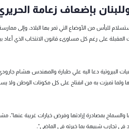
للبنان بإضعاف زعامة الحريري
سلام لليأس من الأوضاع التي تمر بها البلاد، وإلى ممارسة
 المقبلة على رغم كل مساوىء قانون الانتخاب الذي أعاد ب
ت البيروتية دعا اليه علي طبارة والمهندس هشام جارود
ية لتاريخها ولما تميزت به من انفتاح على كل مكونات الوطن ولا ي
ا والسماح بمصادرة إرادتها وفرض خيارات غريبة عنها"، مشد
د في تجارب شبيهة بما خبرته في الماضي".