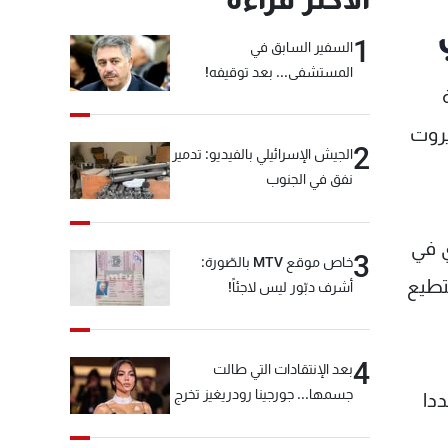
1
السفير السابق في
المستشفى... بعد توقيفه!
يروت
2
الجيش الإسرائيلي بالفيديو: تدمير
نفق في الجنوب
ي في
3
خاص موقع MTV بالصّورة:
ستطيع
أشرف دبّور ليس لاجئاً!
4
بعد الإنتقادات التي طالت
جسمها... جورجينا رودريغيز تخرج
دا
عن صمتها