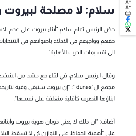
+
A
-
سلام: لا مصلحة لبيروت و
A
حض الرئيس تمام سلام "أبناء بيروت على عدم الاست
حقهم وواجبهم في الادلاء باصواتهم في الانتخابات
الى تقسيمات الحرب الأهلية".
وقال الرئيس سلام، في لقاء مع حشد من الشخصيا
مجمع ال"dunes ": "إن بيروت ستبقى وف
ابناؤها التصرف كأقلية منغلقة على نفسها".
أضاف: "ان ذلك لا يعني ذوبان هوية بيروت وأبنائه
على "أهمية الحفاظ على التوازن كي لا تسقط البلا