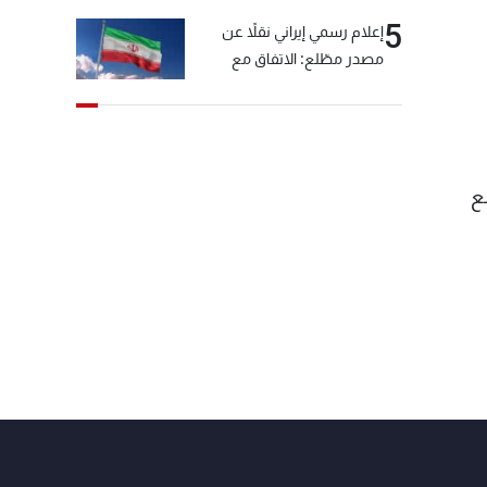
5
إعلام رسمي إيراني نقلاً عن
مصدر مطّلع: الاتفاق مع
سلطنة عمان بشأن مضيق
هرمز سيتأجل ما دامت أميركا
تهدد إيران
ع