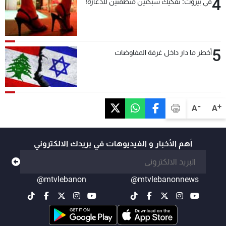
4
في بيروت: تفكيك شبكتين منظّمتين للدعارة!
5
أخطر ما دار داخل غرفة المفاوضات
-
+
A
A
أهم الأخبار و الفيديوهات في بريدك الالكتروني
@mtvlebanon
@mtvlebanonnews