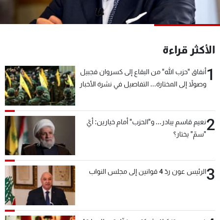
شاهد البرامج
الترددات
الأكثر قراءة
عن MTV
وظائف
الإنـتـاج
تواصل معنا
1
أنفاق "حزب الله" من البقاع إلى كسروان فجبيل
لاعلاناتكم
شروط الإسـتخدام
وصولاً إلى المختارة... التفاصيل في نشرة الأخبار
سياسة الخصوصية
بعد قليل
2
نعيم قاسم يبادر... و"الحزب" أمام خيارين: أيّ
"سمّ" يختار؟
3
الرئيس عون ردّ 4 قوانين إلى مجلس النواب