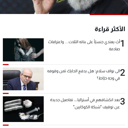
شاهد البرامج
الترددات
الأكثر قراءة
عن MTV
وظائف
الإنـتـاج
تواصل معنا
1
أبٌ يعتدي جنسيّاً على بناته الثلاث… واعترافاتٌ
لاعلاناتكم
شروط الإسـتخدام
صادمة
سياسة الخصوصية
2
الى نواف سلام: هل يدفع الحايك ثمن وقوفه
في وجه خيّاط؟
3
بعد انكشافهم في أستراليا... تفاصيل جديدة
عن توقيف "شبكة الكوكايين"