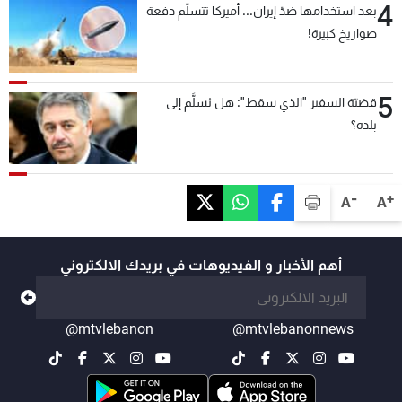
4
بعد استخدامها ضدّ إيران... أميركا تتسلّم دفعة
صواريخ كبيرة!
5
قضيّة السفير "الذي سقط": هل يُسلَّم إلى
بلده؟
-
+
A
A
أهم الأخبار و الفيديوهات في بريدك الالكتروني
@mtvlebanon
@mtvlebanonnews