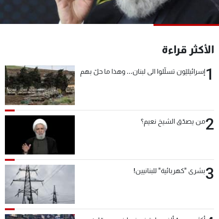
شاهد البرامج
الترددات
الأكثر قراءة
عن MTV
وظائف
الإنـتـاج
تواصل معنا
1
إسرائيليّون تسلّلوا الى لبنان... وهذا ما حلّ بهم
لاعلاناتكم
شروط الإسـتخدام
سياسة الخصوصية
2
من يصدّق الشيخ نعيم؟
3
بشرى "كهربائية" للبنانيين!