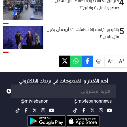
4
أكثر من ٨٠٠ ألف دراجة نصفها غير مسجّل:
جمهورية على "دولابَين"!
5
بالفيديو: ترامب يُنقذ طفلاً... "لا أريده أن يكون
مثل بايدن"!
-
+
A
A
أهم الأخبار و الفيديوهات في بريدك الالكتروني
@mtvlebanon
@mtvlebanonnews