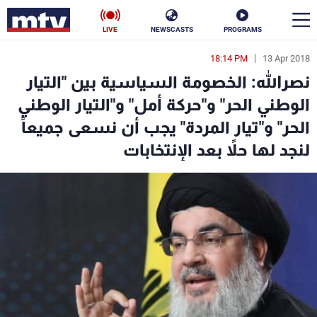
LIVE
NEWSCASTS
PROGRAMS
18:14 PM
13 Apr 2018
en
نصرالله: الخصومة السياسية بين "التيار
الأخبار
الوطني الحر" و"حركة أمل" و"التيار الوطني
الحر" و"تيار المردة" يجب أن نسعى جميعاً
سياسة
ناس
لنجد لها حلاً بعد الإنتخابات
إقتصاد
فن
منوعات
رياضة
كأس العالم
البرامج
جدول البرامج