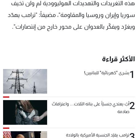
هذه التغريدات والتهديدات الهوليوودية لم ولن تخيف
سوريا وإيران وروسيا والمقاومة"، مضيفاً: "ترامب يهدّد
ويغرّد ويفكّر بالعدوان على محور خارج من إنتصارات".
الأكثر قراءة
1
بشرى "كهربائية" للبنانيين!
2
أبٌ يعتدي جنسيّاً على بناته الثلاث… واعترافاتٌ
صادمة
3
ترامب يقيّد الجنسية الأميركية بالولادة