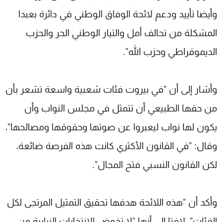
شاهد البرامج
وأيضا تأييد ودعم لائحة الوفاق الوطني في دائرة بعبدا
الترددات
المشكلة من تحالف أمل والتيار الوطني الحر والحزب
الديموقراطي وحزب الله".
عن MTV
وظائف
الإنـتـاج
تواصل معنا
لاعلاناتكم
شروط الإسـتخدام
وأشار إلى أن "في بيروت فئات شعبية واسعة تشعر بأن
سياسة الخصوصية
من حقها الطبيعي أن تتمثل في مجلس النواب وأن
يكون لها نواب ليعبروا عن صوتها وحقوقها ومصالحها"،
وقال: "في القانون الأكثري كانت هذه الفرصة ضائعة،
لكن القانون النسبي فتح المجال".
وأكد أن "هذه اللائحة هدفها تحقيق التمثيل المرتجى لكل
الفئات"، لافتا إلى أنها "لا تخوض الانتخابات النيابية من