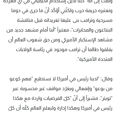
ولفت إلى أنّه "كلّنا ندين إستخدام الكيميائي في أي معركة
ونعتبره جريمة حرب ولكنّني أؤكّد أنّ ما جرى في دوما
مسرحية وترامب بنى عليها تغريداته قبل مناقشة
البنتاغون والمخابرات"، معتبراً "أننا أمام مشهد جديد من
مشاهد الإستكبار الأميركي ومن حق شعوب العالم أن
يقلقوا طالما أن ترامب موجود في رئاسة الولايات
المتحدة الأميركية".
وقال: "لدينا رئيس في أميركا لا نستطيع "فهم كوعو
من بوعو" وإنفعالي ويغرّد مواقف غير محسوبة عبر
"تويتر"، مشيراً إلى أنّ "كلّ الفرضيات واردة مع هكذا
رئيس في أميركا وهكذا إدارة وليعلم العالم كلّه أن كلّ