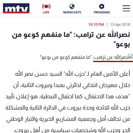
LIVE
NEWSCASTS
PROGRAMS
19:10 PM
13 Apr 2018
en
نصرالله عن ترامب: "ما منفهم كوعو من
الأخبار
بوعو"
سياسة
ناس
إقتصاد
فن
أعلن الأمين العام لـ"حزب الله" السيد حسن نصر الله
منوعات
رياضة
خلال مهرجان انتخابي لدائرتي بعبدا وبيروت الثانية، أن
"هدف هذا الاحتفال، كما احتفال النبطية، هو إعلان تأييد
كأس العالم
حزب الله للائحة وحدة بيروت في الدائرة الثانية والمشكلة
من تحالف أمل وجمعية المشاريع الخيرية والتيار الوطني
البرامج
الحر وحزب الله وشخصيات سياسية من أهل بيروت،
جدول البرامج