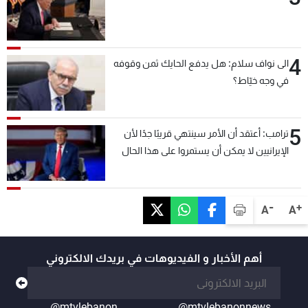
4
الى نواف سلام: هل يدفع الحايك ثمن وقوفه
في وجه خيّاط؟
5
ترامب: أعتقد أن الأمر سينتهي قريبًا جدًا لأن
الإيرانيين لا يمكن أن يستمروا على هذا الحال
-
+
A
A
أهم الأخبار و الفيديوهات في بريدك الالكتروني
@mtvlebanon
@mtvlebanonnews