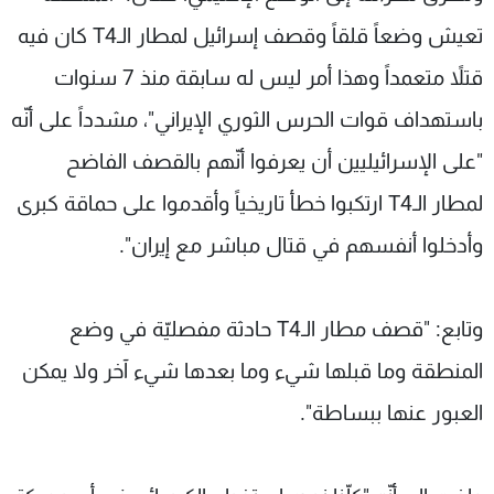
تعيش وضعاً قلقاً وقصف إسرائيل لمطار الـT4 كان فيه
قتلاً متعمداً وهذا أمر ليس له سابقة منذ 7 سنوات
باستهداف قوات الحرس الثوري الإيراني"، مشدداً على أنّه
"على الإسرائيليين أن يعرفوا أنّهم بالقصف الفاضح
لمطار الـT4 ارتكبوا خطأ تاريخياً وأقدموا على حماقة كبرى
وأدخلوا أنفسهم في قتال مباشر مع إيران".
وتابع: "قصف مطار الـT4 حادثة مفصليّة في وضع
المنطقة وما قبلها شيء وما بعدها شيء آخر ولا يمكن
العبور عنها ببساطة".