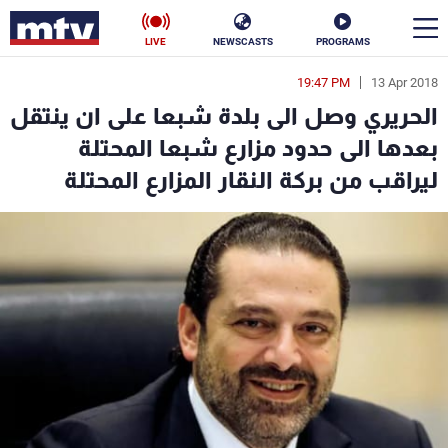
LIVE
NEWSCASTS
PROGRAMS
19:47 PM
13 Apr 2018
en
الحريري وصل الى بلدة شبعا على ان ينتقل
الأخبار
بعدها الى حدود مزارع شبعا المحتلة
ليراقب من بركة النقار المزارع المحتلة
سياسة
ناس
إقتصاد
فن
منوعات
رياضة
كأس العالم
البرامج
جدول البرامج