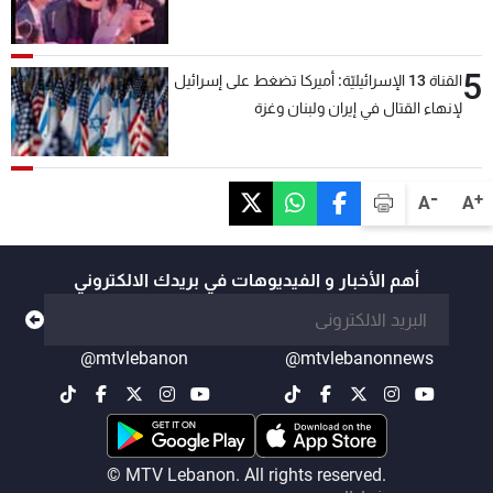
5
القناة 13 الإسرائيليّة: أميركا تضغط على إسرائيل
لإنهاء القتال في إيران ولبنان وغزة
-
+
A
A
أهم الأخبار و الفيديوهات في بريدك الالكتروني
@mtvlebanon
@mtvlebanonnews
© MTV Lebanon. All rights reserved.