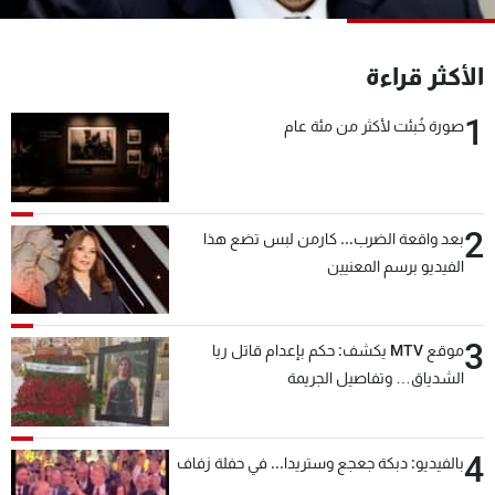
شاهد البرامج
الترددات
الأكثر قراءة
1
صورة خُبئت لأكثر من مئة عام
عن MTV
وظائف
الإنـتـاج
تواصل معنا
لاعلاناتكم
شروط الإسـتخدام
سياسة الخصوصية
2
بعد واقعة الضرب... كارمن لبس تضع هذا
الفيديو برسم المعنيين
3
موقع MTV يكشف: حكم بإعدام قاتل ريا
الشدياق… وتفاصيل الجريمة
4
بالفيديو: دبكة جعجع وستريدا... في حفلة زفاف