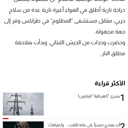
شاهد البرامج
دراجة نارية أطلق في الهواء أعيرة نارية عدة من سلاح
الترددات
حربي، مقابل مستشفى "المظلوم" في طرابلس وفر إلى
جهة مجهولة.
عن MTV
وظائف
الإنـتـاج
تواصل معنا
وحضرت وحدات من الجيش اللبناني، وبدأت بملاحقة
لاعلاناتكم
شروط الإسـتخدام
سياسة الخصوصية
مطلق النار.
الأكثر قراءة
1
بشرى "كهربائية" للبنانيين!
2
أبٌ يعتدي جنسيّاً على بناته الثلاث… واعترافاتٌ