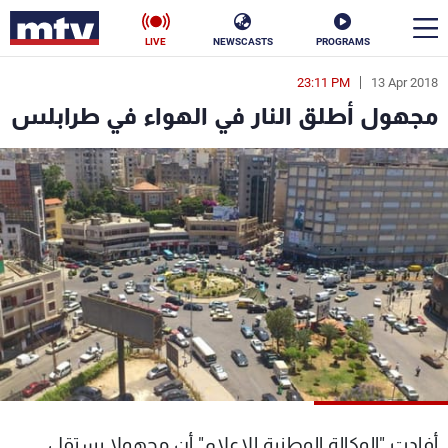
LIVE
NEWSCASTS
PROGRAMS
23:11 PM
13 Apr 2018
en
مجهول أطلق النار في الهواء في طرابلس
الأخبار
سياسة
ناس
إقتصاد
فن
منوعات
رياضة
كأس العالم
البرامج
أفادت "الوكالة الوطنية للاعلام" أن مجهولا يستقل
جدول البرامج