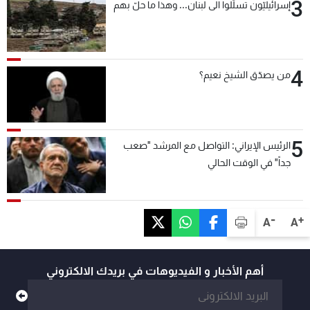
3
إسرائيليّون تسلّلوا الى لبنان... وهذا ما حلّ بهم
4
من يصدّق الشيخ نعيم؟
5
الرئيس الإيراني: التواصل مع المرشد "صعب
جداً" في الوقت الحالي
-
+
A
A
أهم الأخبار و الفيديوهات في بريدك الالكتروني