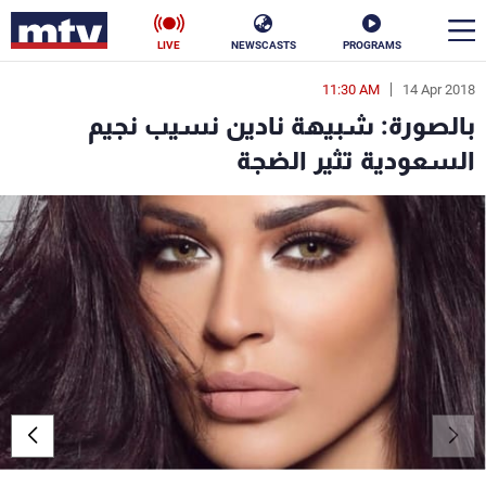
LIVE
NEWSCASTS
PROGRAMS
11:30 AM
14 Apr 2018
en
بالصورة: شبيهة نادين نسيب نجيم
الأخبار
السعودية تثير الضجة
سياسة
ناس
إقتصاد
فن
منوعات
رياضة
كأس العالم
البرامج
جدول البرامج