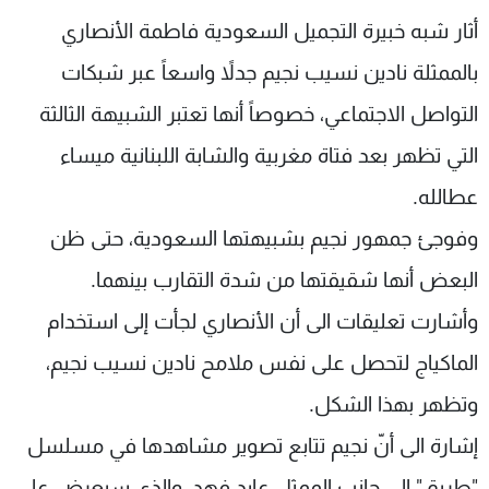
شاهد البرامج
أثار شبه خبيرة التجميل السعودية فاطمة الأنصاري
الترددات
بالممثلة نادين نسيب نجيم جدلاً واسعاً عبر شبكات
التواصل الاجتماعي، خصوصاً أنها تعتبر الشبيهة الثالثة
عن MTV
وظائف
الإنـتـاج
تواصل معنا
التي تظهر بعد فتاة مغربية والشابة اللبنانية ميساء
لاعلاناتكم
شروط الإسـتخدام
عطالله.
سياسة الخصوصية
وفوجئ جمهور نجيم بشبيهتها السعودية، حتى ظن
البعض أنها شقيقتها من شدة التقارب بينهما.
وأشارت تعليقات الى أن الأنصاري لجأت إلى استخدام
الماكياج لتحصل على نفس ملامح نادين نسيب نجيم،
وتظهر بهذا الشكل.
إشارة الى أنّ نجيم تتابع تصوير مشاهدها في مسلسل
"طريق" الى جانب الممثل عابد فهد، والذي سيعرض على