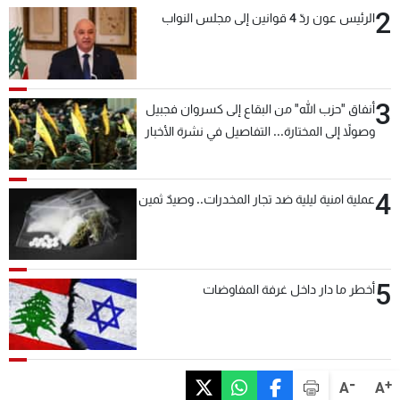
2
الرئيس عون ردّ 4 قوانين إلى مجلس النواب
شاهد البرامج
الترددات
عن MTV
وظائف
3
أنفاق "حزب الله" من البقاع إلى كسروان فجبيل
الإنـتـاج
تواصل معنا
وصولاً إلى المختارة... التفاصيل في نشرة الأخبار
لاعلاناتكم
شروط الإسـتخدام
بعد قليل
سياسة الخصوصية
4
عملية امنية ليلية ضد تجار المخدرات.. وصيدٌ ثمين
5
أخطر ما دار داخل غرفة المفاوضات
-
+
A
A