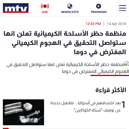
LIVE
NEWSCASTS
PROGRAMS
13:53 PM
14 Apr 2018
en
منظمة حظر الأسلحة الكيميائية تعلن انها
الأخبار
ستواصل التحقيق في الهجوم الكيميائي
المفترض في دوما
سياسة
ناس
إقتصاد
فن
منوعات
رياضة
الأكثر قراءة
كأس العالم
1
بعد انكشافهم في أستراليا... تفاصيل جديدة
عن توقيف "شبكة الكوكايين"
البرامج
جدول البرامج