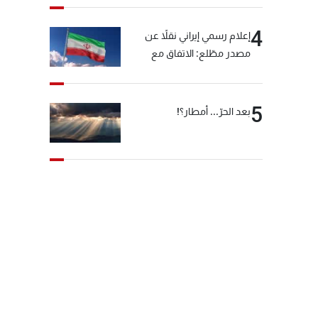
4
إعلام رسمي إيراني نقلاً عن
مصدر مطّلع: الاتفاق مع
سلطنة عمان بشأن مضيق
هرمز سيتأجل ما دامت أميركا
تهدد إيران
5
بعد الحرّ... أمطار؟!