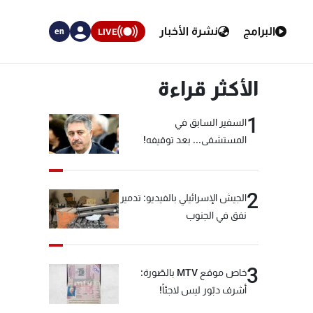
البرامج
نشرة الأخبار
LIVE
en
الأكثر قراءة
1
السفير السابق في
المستشفى... بعد توقيفه!
2
الجيش الإسرائيلي بالفيديو: تدمير
نفق في الجنوب
3
خاص موقع MTV بالصّورة:
أشرف دبّور ليس لاجئاً!