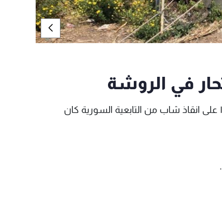
حار في الروشة
تعمل عناصر من الدفاع المدني منذ الساعة ١٣:٥٠ على انقاذ شاب من التابعية السورية كان