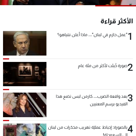
شاهد البرامج
الترددات
الأكثر قراءة
1
"عمل حازم في لبنان"... ماذا أعلن نتنياهو؟
عن MTV
وظائف
الإنـتـاج
تواصل معنا
لاعلاناتكم
شروط الإسـتخدام
سياسة الخصوصية
2
صورة خُبئت لأكثر من مئة عام
3
بعد واقعة الضرب... كارمن لبس تضع هذا
الفيديو برسم المعنيين
4
بالصورة: إحباط عمليّة تهريب مخدّرات من لبنان
إلى السعوديّة!