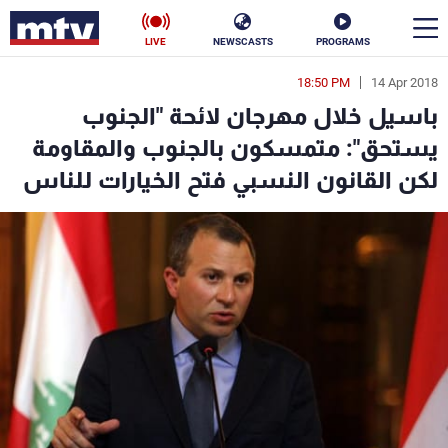
LIVE
NEWSCASTS
PROGRAMS
18:50 PM
14 Apr 2018
en
باسيل خلال مهرجان لائحة "الجنوب
الأخبار
يستحق": متمسكون بالجنوب والمقاومة
لكن القانون النسبي فتح الخيارات للناس
سياسة
ناس
إقتصاد
فن
منوعات
رياضة
كأس العالم
البرامج
جدول البرامج