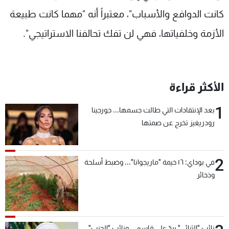
كانت الدوافع والأسباب"، معتبراً أنه "مهما كانت طبيعة
الأزمة وخلفياتها، فهي لن تفك تحالفنا الاستراتيجي".
الأكثر قراءة
1
بعد الإنتقادات التي طالت جسمها... جورجينا
رودريغيز تخرج عن صمتها
2
في بوداي: ١٦ خيمة "ماريجوانا"... وضبط أسلحة
وذخائر
نائب "الثنائي" يردّ على قاسم... ونائب "الحزب"