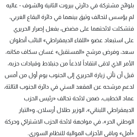
بلوائح مشتركة في دائرتي بيروت الثانية والشوف - عاليه
لم يؤسس لتحالف وثيق بينهما في دائرة البقاع الغربي،
فتشكلت لائحتهما على مضض، بفعل إصرار الحريري
على استبعاد عضو «اللقاء الديمقراطي» النائب أنطوان
سعد، وفرض مرشح «المستقبل» غسان سكاف مكانه،
الأمر الذي لاقى انتقاداً لاذعاً من جنبلاط وقيادات حزبه،
قبل أن تأتي زيارة الحريري إلى الجنوب يوم أول من أمس
لدعم مرشحه عن المقعد السني في دائرة الجنوب الثالثة،
عماد الخطيب، ضمن لائحة تحالف «رئيس الحزب
الديمقراطي اللبناني»، الوزير طلال أرسلان، و«التيار
الوطني الحر»، في مواجهة لائحة الحزب الاشتراكي وحركة
«أمل» وباقي الأحزاب الموالية للنظام السوري.