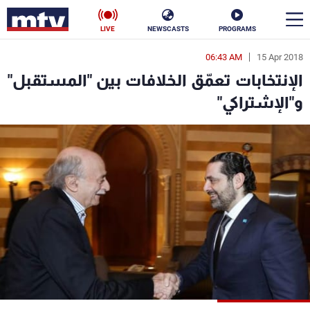
LIVE
NEWSCASTS
PROGRAMS
06:43 AM
15 Apr 2018
en
الإنتخابات تعمّق الخلافات بين "المستقبل"
الأخبار
و"الإشتراكي"
سياسة
ناس
إقتصاد
فن
منوعات
رياضة
كأس العالم
البرامج
جدول البرامج