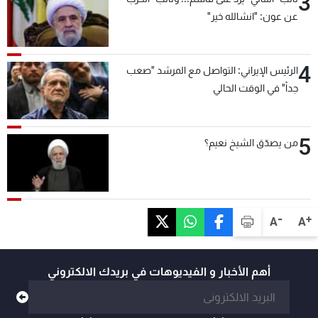
3
عن عون: "انشالله خير"
4
الرئيس الإيراني: التواصل مع المرشد "صعب
جداً" في الوقت الحالي
5
من يصدّق الشيخ نعيم؟
-
+
A
A
أهم الأخبار و الفيديوهات في بريدك الالكتروني