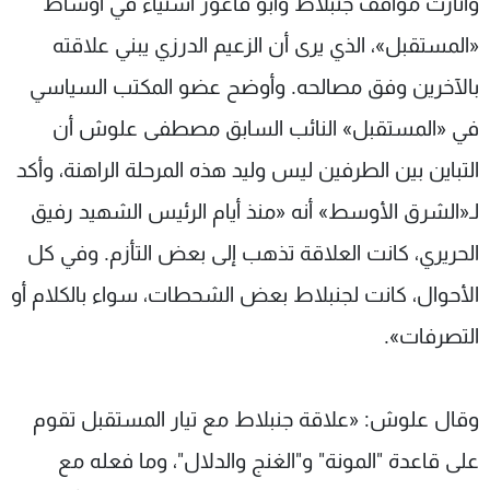
وأثارت مواقف جنبلاط وأبو فاعور استياءً في أوساط
«المستقبل»، الذي يرى أن الزعيم الدرزي يبني علاقته
بالآخرين وفق مصالحه. وأوضح عضو المكتب السياسي
في «المستقبل» النائب السابق مصطفى علوش أن
التباين بين الطرفين ليس وليد هذه المرحلة الراهنة، وأكد
لـ«الشرق الأوسط» أنه «منذ أيام الرئيس الشهيد رفيق
الحريري، كانت العلاقة تذهب إلى بعض التأزم. وفي كل
الأحوال، كانت لجنبلاط بعض الشحطات، سواء بالكلام أو
التصرفات».
وقال علوش: «علاقة جنبلاط مع تيار المستقبل تقوم
على قاعدة "المونة" و"الغنج والدلال"، وما فعله مع