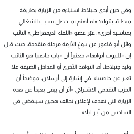
وفي حين أبدى جنبلاط استياءه من الزيارة بطريقة
مبطنة، بقوله: «لم أهتم بما حصل بسبب انشغالي
بمناسبة أخرى»، عبّر عضو «اللقاء الديمقراطي» النائب
وائل أبو فاعور عن بلوغ الأزمة مرحلة متقدمة، حيث قال
إن «للبيوت أبوابها»، معتبراً أن «باب حاصبيا هو النائب
وليد جنبلاط، أما النوافذ الأخرى أو المداخل الضيقة فلا
تعبر عن حاصبيا»، في إشارة إلى أرسلان، موضحاً أن
الحزب التقدمي الاشتراكي «آثر أن يبقى بعيداً عن هذه
الزيارة التي تهدف لإعلان تحالف هجين سينقضي في
السادس من أيار ليلاً».