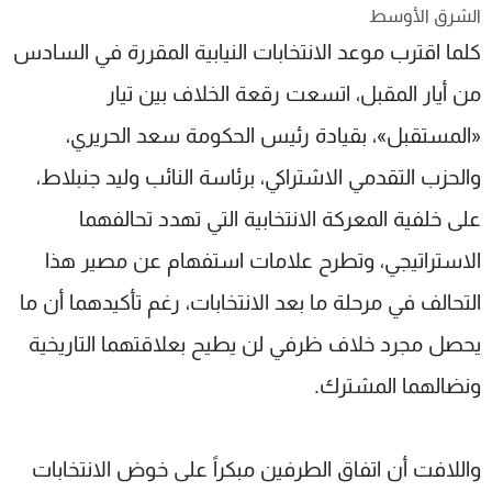
الشرق الأوسط
شاهد البرامج
كلما اقترب موعد الانتخابات النيابية المقررة في السادس
الترددات
من أيار المقبل، اتسعت رقعة الخلاف بين تيار
عن MTV
وظائف
«المستقبل»، بقيادة رئيس الحكومة سعد الحريري،
الإنـتـاج
تواصل معنا
لاعلاناتكم
شروط الإسـتخدام
والحزب التقدمي الاشتراكي، برئاسة النائب وليد جنبلاط،
سياسة الخصوصية
على خلفية المعركة الانتخابية التي تهدد تحالفهما
الاستراتيجي، وتطرح علامات استفهام عن مصير هذا
التحالف في مرحلة ما بعد الانتخابات، رغم تأكيدهما أن ما
يحصل مجرد خلاف ظرفي لن يطيح بعلاقتهما التاريخية
ونضالهما المشترك.
واللافت أن اتفاق الطرفين مبكراً على خوض الانتخابات