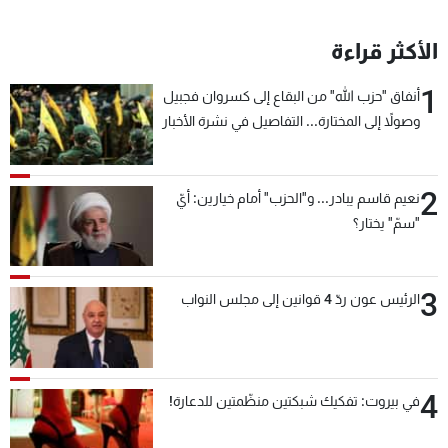
الأكثر قراءة
1
أنفاق "حزب الله" من البقاع إلى كسروان فجبيل
وصولاً إلى المختارة... التفاصيل في نشرة الأخبار
بعد قليل
2
نعيم قاسم يبادر... و"الحزب" أمام خيارين: أيّ
"سمّ" يختار؟
3
الرئيس عون ردّ 4 قوانين إلى مجلس النواب
4
في بيروت: تفكيك شبكتين منظّمتين للدعارة!