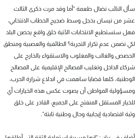
شاهد البرامج
سأل النائب نضال طعمة "أما وقد مرت ذكرى الثالث
الترددات
عشر من نيسان بخجل وسط ضجيج الخطاب الانتخابي،
فهل ستستطيع الانتخابات الآتية خلق واقع يحصن البلد
عن MTV
وظائف
الإنـتـاج
تواصل معنا
لكي نضمن عدم تكرار التجربة؟ الطائفية والعصبية ومنطق
لاعلاناتكم
شروط الإسـتخدام
الحصص والغالب والمغلوب والاستقواء بالخارج على
سياسة الخصوصية
شركاء الداخل وتغليب المصالح الإقليمية على المصالح
الوطنية، كلها قضايا ساهمت في اندلاع شرارة الحرب،
ومسؤولية المواطن أن يصوت عكس هذه الخيارات أي
للخيار المستقل المنفتح على الجميع، القادر على خلق
وثبة اقتصادية إيجابية وحال وطنية ثابتة".
أضاف في بيان: "إنها مسيرة استعادة الثقة التي أطلقها