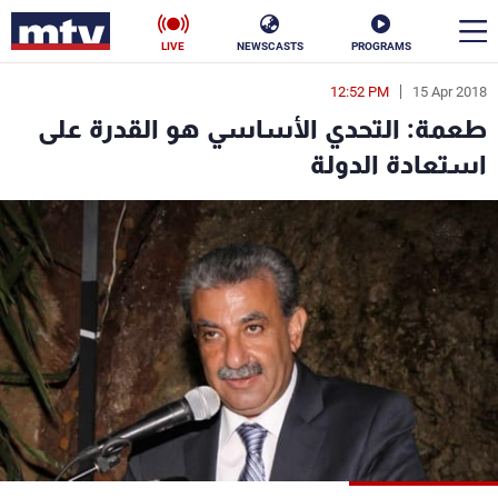
LIVE
NEWSCASTS
PROGRAMS
12:52 PM
15 Apr 2018
en
طعمة: التحدي الأساسي هو القدرة على
الأخبار
استعادة الدولة
سياسة
ناس
إقتصاد
فن
منوعات
رياضة
كأس العالم
البرامج
جدول البرامج