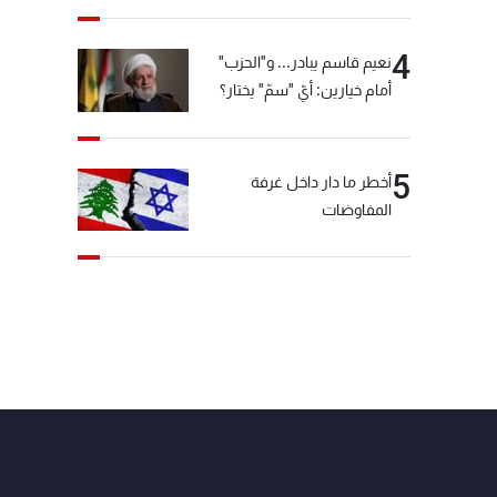
4
نعيم قاسم يبادر... و"الحزب"
أمام خيارين: أيّ "سمّ" يختار؟
5
أخطر ما دار داخل غرفة
المفاوضات