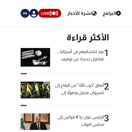
البرامج
نشرة الأخبار
LIVE
en
الأكثر قراءة
1
بعد انكشافهم في أستراليا...
تفاصيل جديدة عن توقيف
"شبكة الكوكايين"
2
أنفاق "حزب الله" من البقاع إلى
كسروان فجبيل وصولاً إلى
المختارة... التفاصيل في نشرة
الأخبار بعد قليل
3
الرئيس عون ردّ 4 قوانين إلى
مجلس النواب