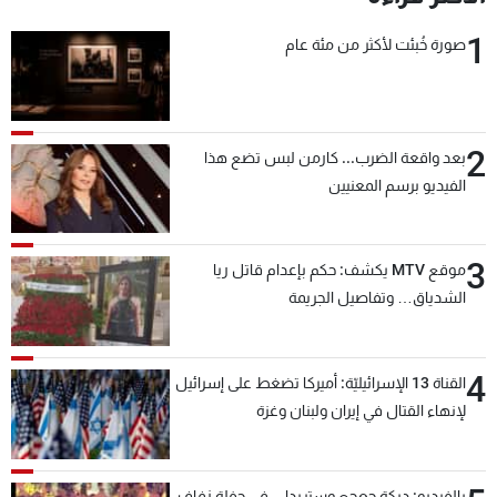
1
صورة خُبئت لأكثر من مئة عام
2
بعد واقعة الضرب... كارمن لبس تضع هذا
الفيديو برسم المعنيين
3
موقع MTV يكشف: حكم بإعدام قاتل ريا
الشدياق… وتفاصيل الجريمة
4
القناة 13 الإسرائيليّة: أميركا تضغط على إسرائيل
لإنهاء القتال في إيران ولبنان وغزة
بالفيديو: دبكة جعجع وستريدا... في حفلة زفاف