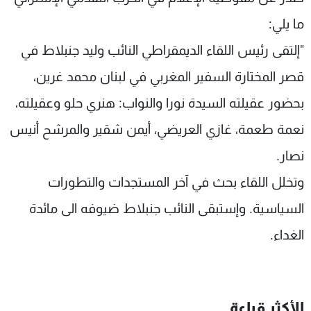
شاهد البرامج
ما يلي:
الترددات
"إلتقى رئيس اللقاء الديمقراطي النائب وليد جنبلاط في
قصر المختارة السفير المغربي في لبنان محمد غرين،
عن MTV
وظائف
الإنـتـاج
تواصل معنا
بحضور عقيلته السيدة نورا والنواب: هنري حلو وعقيلته،
لاعلاناتكم
شروط الإسـتخدام
سياسة الخصوصية
نعمة طعمة، غازي العريضي، أيمن شقير والمرشح أنيس
نصار.
وتخلل اللقاء بحث في آخر المستجدات والتطورات
السياسية. وإستبقى النائب جنبلاط ضيوفه الى مائدة
الغداء.
الأكثر قراءة