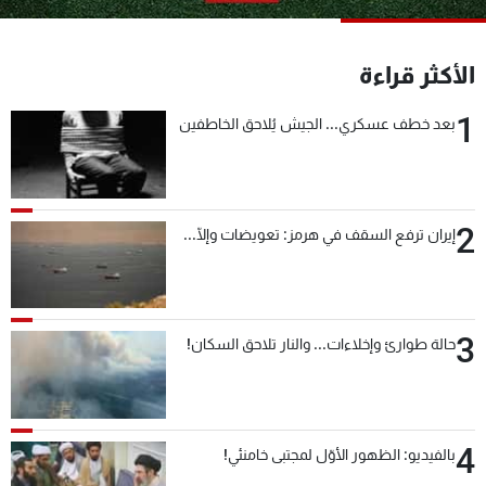
شاهد البرامج
الترددات
الأكثر قراءة
1
بعد خطف عسكري... الجيش يُلاحق الخاطفين
عن MTV
وظائف
الإنـتـاج
تواصل معنا
لاعلاناتكم
شروط الإسـتخدام
سياسة الخصوصية
2
إيران ترفع السقف في هرمز: تعويضات وإلّا...
3
حالة طوارئ وإخلاءات... والنار تلاحق السكان!
4
بالفيديو: الظهور الأوّل لمجتبى خامنئي!