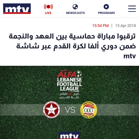
LIVE
NEWSCASTS
PROGRAMS
15:54 PM
15 Apr 2018
en
ترقبوا مباراة حماسية بين العهد والنجمة
الأخبار
ضمن دوري ألفا لكرة القدم عبر شاشة
mtv
سياسة
ناس
إقتصاد
فن
منوعات
رياضة
كأس العالم
البرامج
جدول البرامج