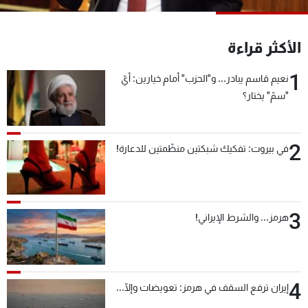
شاهد البرامج
الترددات
الأكثر قراءة
1
نعيم قاسم يبادر... و"الحزب" أمام خيارين: أيّ
عن MTV
وظائف
الإنـتـاج
تواصل معنا
"سمّ" يختار؟
لاعلاناتكم
شروط الإسـتخدام
سياسة الخصوصية
2
في بيروت: تفكيك شبكتين منظّمتين للدعارة!
3
هرمز... والشرط الإيراني!
4
إيران ترفع السقف في هرمز: تعويضات وإلّا...