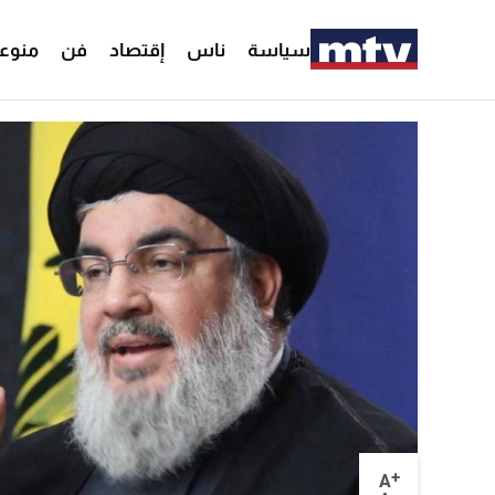
سياسة
ناس
إقتصاد
فن
منوع
+
A