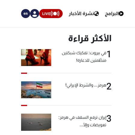
البرامج
نشرة الأخبار
LIVE
en
الأكثر قراءة
1
في بيروت: تفكيك شبكتين
منظّمتين للدعارة!
2
هرمز... والشرط الإيراني!
3
إيران ترفع السقف في هرمز:
تعويضات وإلّا...