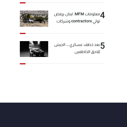
4
معلومات MFM: لبنان يرفض
تولي contractors وشركات
أمنية خاصة مهمة التحقق من
نزع سلاح "حزب الله"
5
بعد خطف عسكري... الجيش
يُلاحق الخاطفين