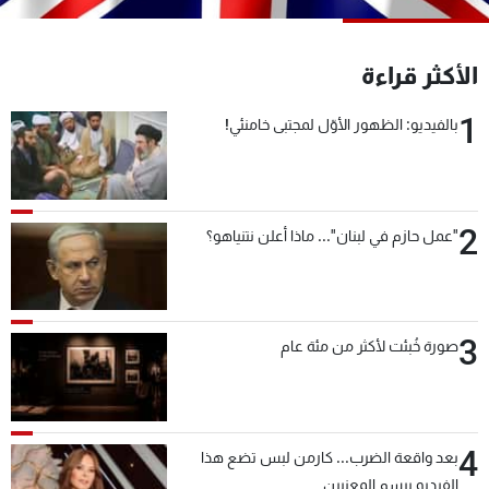
شاهد البرامج
الترددات
الأكثر قراءة
1
بالفيديو: الظهور الأوّل لمجتبى خامنئي!
عن MTV
وظائف
الإنـتـاج
تواصل معنا
لاعلاناتكم
شروط الإسـتخدام
سياسة الخصوصية
2
"عمل حازم في لبنان"... ماذا أعلن نتنياهو؟
3
صورة خُبئت لأكثر من مئة عام
4
بعد واقعة الضرب... كارمن لبس تضع هذا
الفيديو برسم المعنيين