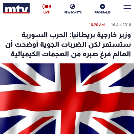
LIVE
NEWSCASTS
PROGRAMS
10:20 AM
16 Apr 2018
en
وزير خارجية بريطانيا: الحرب السورية
الأخبار
ستستمر لكن الضربات الجوية أوضحت أن
العالم فرغ صبره من الهجمات الكيميائية
سياسة
ناس
إقتصاد
فن
منوعات
رياضة
كأس العالم
البرامج
جدول البرامج