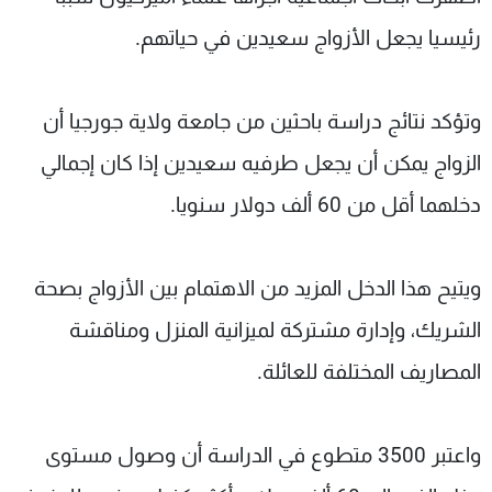
شاهد البرامج
رئيسيا يجعل الأزواج سعيدين في حياتهم.
الترددات
وتؤكد نتائج دراسة باحثين من جامعة ولاية جورجيا أن
عن MTV
وظائف
الإنـتـاج
تواصل معنا
الزواج يمكن أن يجعل طرفيه سعيدين إذا كان إجمالي
لاعلاناتكم
شروط الإسـتخدام
سياسة الخصوصية
دخلهما أقل من 60 ألف دولار سنويا.
ويتيح هذا الدخل المزيد من الاهتمام بين الأزواج بصحة
الشريك، وإدارة مشتركة لميزانية المنزل ومناقشة
المصاريف المختلفة للعائلة.
واعتبر 3500 متطوع في الدراسة أن وصول مستوى