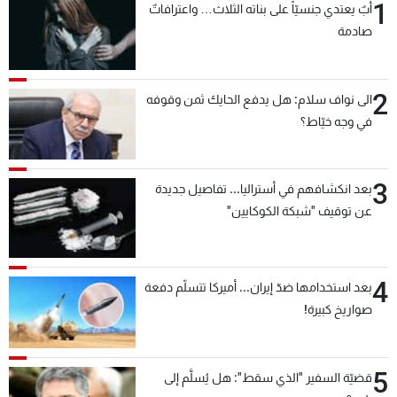
1
أبٌ يعتدي جنسيّاً على بناته الثلاث… واعترافاتٌ
صادمة
2
الى نواف سلام: هل يدفع الحايك ثمن وقوفه
في وجه خيّاط؟
3
بعد انكشافهم في أستراليا... تفاصيل جديدة
عن توقيف "شبكة الكوكايين"
4
بعد استخدامها ضدّ إيران... أميركا تتسلّم دفعة
صواريخ كبيرة!
5
قضيّة السفير "الذي سقط": هل يُسلَّم إلى