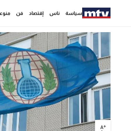
سياسة
ناس
إقتصاد
فن
منوع
+
A