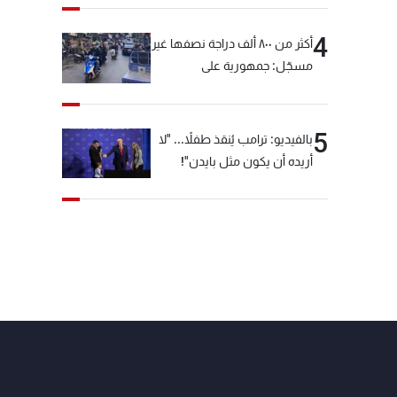
4
أكثر من ٨٠٠ ألف دراجة نصفها غير
مسجّل: جمهورية على
"دولابَين"!
5
بالفيديو: ترامب يُنقذ طفلاً... "لا
أريده أن يكون مثل بايدن"!