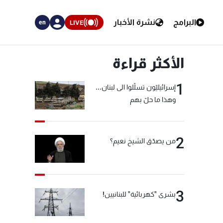
البرامج
نشرة الأخبار
LIVE
en
الأكثر قراءة
1
إسرائيليّون تسلّلوا الى لبنان...
وهذا ما حلّ بهم
2
من يصدّق الشيخ نعيم؟
3
بشرى "كهربائية" للبنانيين!