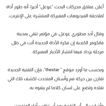
شاهد البرامج
أعلن عملاق محركات البحث "غوغل" أخيرا، أنه طور أداة
الترددات
لملاحقة الفيديوهات المفبركة المنتشرة على الإنترنت.
عن MTV
وظائف
الإنـتـاج
تواصل معنا
وقال أحد مطوري غوغل، في مؤتمر تنقي بمدينة
لاعلاناتكم
شروط الإسـتخدام
فانكوفر الكندية إن فكرة الأداة الجديدة أتت في ظل
سياسة الخصوصية
مرحلة يزداد فيها انتشار الأخبار المفبركة.
وبحسب ما أورد موقع " thestar"، فإن التقنية الجديدة
تقارن بين حركة فم وأسنان المتحدث لكشف تلك التي
تقلده وتضع على لسان كلاما لم يتفوه به.
وأشارت إلى أن التقنية بعد أن تراقب أداء المتحدث