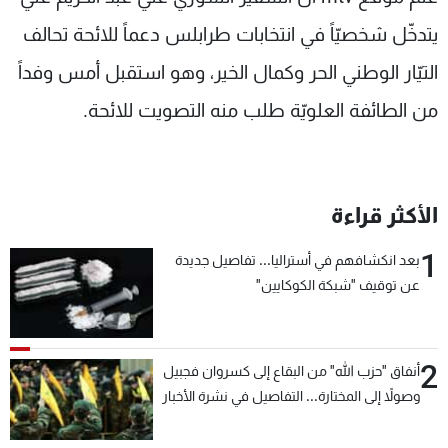
شاهد البرامج
يتدخّل شخصيّاً في انتخابات طرابلس دعماً للائحة تحالف
الترددات
التيّار الوطني الحر وكمال الخير، وهو استقبل أمس وفداً
من الطائفة العلويّة طلب منه التصويت للائحة.
عن MTV
وظائف
الإنـتـاج
تواصل معنا
لاعلاناتكم
شروط الإسـتخدام
سياسة الخصوصية
الأكثر قراءة
1
بعد انكشافهم في أستراليا... تفاصيل جديدة
عن توقيف "شبكة الكوكايين"
2
أنفاق "حزب الله" من البقاع إلى كسروان فجبيل
وصولاً إلى المختارة... التفاصيل في نشرة الأخبار
بعد قليل