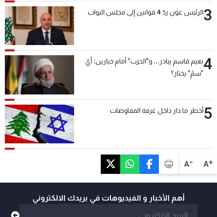
3
الرئيس عون ردّ 4 قوانين إلى مجلس النواب
4
نعيم قاسم يبادر... و"الحزب" أمام خيارين: أيّ
"سمّ" يختار؟
5
أخطر ما دار داخل غرفة المفاوضات
-
+
A
A
أهم الأخبار و الفيديوهات في بريدك الالكتروني