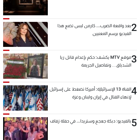
2
بعد واقعة الضرب... كارمن لبس تضع هذا
الفيديو برسم المعنيين
3
موقع MTV يكشف: حكم بإعدام قاتل ريا
الشدياق… وتفاصيل الجريمة
4
القناة 13 الإسرائيليّة: أميركا تضغط على إسرائيل
لإنهاء القتال في إيران ولبنان وغزة
5
بالفيديو: دبكة جعجع وستريدا... في حفلة زفاف