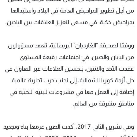
شاهد البرامج
من أجل تطوير المراحيض العامة في البلاد واستبدالها
الترددات
بمراحيض ذكية، في مسعى لتعزيز العلاقات بين البلدين.
عن MTV
وظائف
الإنـتـاج
تواصل معنا
ووفقا لصحيفة "الغارديان" البريطانية، تعهد مسؤولون
لاعلاناتكم
شروط الإسـتخدام
سياسة الخصوصية
من اليابان والصين، في اجتماعات رفيعة المستوى
عقدت الأحد والاثنين، بتحسين العلاقات عبر التعاون في
حل أزمة كوريا الشمالية، إلى تجنب حرب تجارية عالمية،
إضافة إلى العمل معا في مشروعات للبنية التحتية في
مناطق متفرقة من العالم.
وفي تشرين الثاني 2017، أكدت الصين عزمها بناء وتجديد