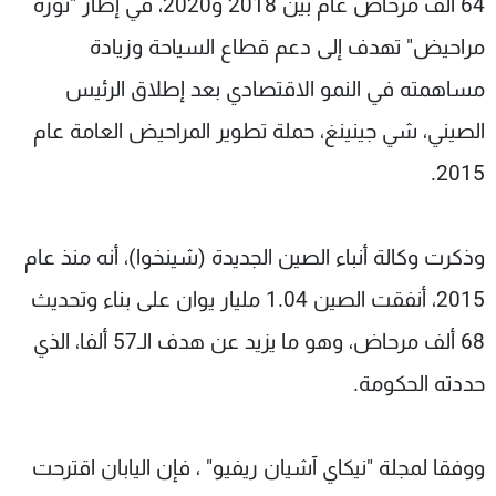
64 ألف مرحاض عام بين 2018 و2020، في إطار "ثورة
مراحيض" تهدف إلى دعم قطاع السياحة وزيادة
مساهمته في النمو الاقتصادي بعد إطلاق الرئيس
الصيني، شي جينينغ، حملة تطوير المراحيض العامة عام
2015.
وذكرت وكالة أنباء الصين الجديدة (شينخوا)، أنه منذ عام
2015، أنفقت الصين 1.04 مليار يوان على بناء وتحديث
68 ألف مرحاض، وهو ما يزيد عن هدف الـ57 ألفا، الذي
حددته الحكومة.
ووفقا لمجلة "نيكاي آشيان ريفيو" ، فإن اليابان اقترحت