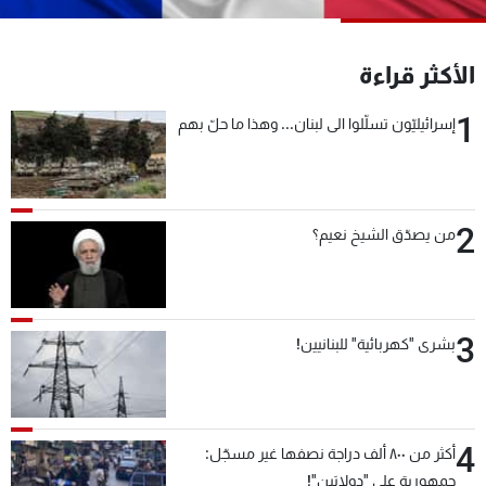
شاهد البرامج
الترددات
الأكثر قراءة
1
إسرائيليّون تسلّلوا الى لبنان... وهذا ما حلّ بهم
عن MTV
وظائف
الإنـتـاج
تواصل معنا
لاعلاناتكم
شروط الإسـتخدام
سياسة الخصوصية
2
من يصدّق الشيخ نعيم؟
3
بشرى "كهربائية" للبنانيين!
4
أكثر من ٨٠٠ ألف دراجة نصفها غير مسجّل:
جمهورية على "دولابَين"!