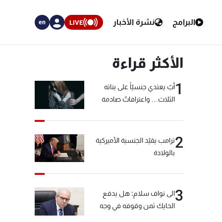
البرامج
نشرة الأخبار
LIVE
en
الأكثر قراءة
1
أبٌ يعتدي جنسيّاً على بناته
الثلاث… واعترافاتٌ صادمة
2
ترامب يقيّد الجنسية الأميركية
بالولادة
3
الى نواف سلام: هل يدفع
الحايك ثمن وقوفه في وجه
خيّاط؟