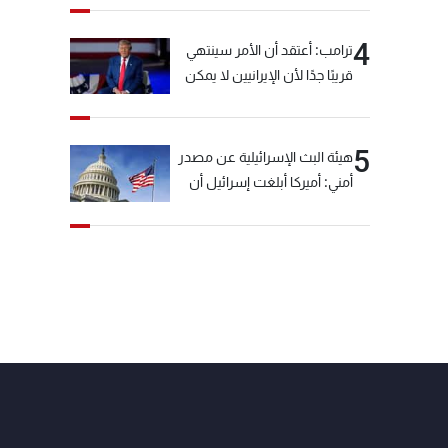
4
ترامب: أعتقد أن الأمر سينتهي
قريبًا جدًا لأن الإيرانيين لا يمكن
أن يستمروا على هذا الحال
5
هيئة البث الإسرائيلية عن مصدر
أمني: أميركا أبلغت إسرائيل أن
"حزب الله" لم يخرق وقف إطلاق
النار أمس في مجدل زون
وطلبت منها عدم التصعيد
خشية أن يؤثر ذلك على
مفاوضات روما