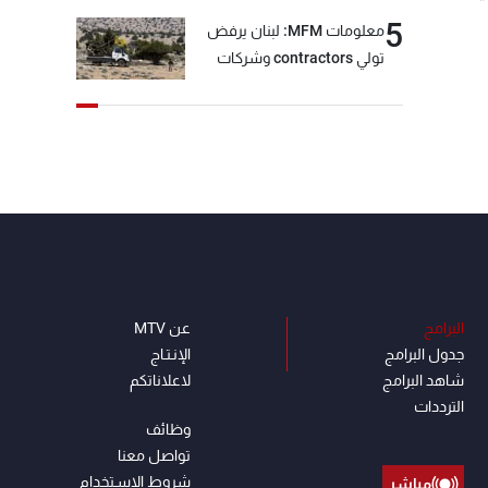
5
معلومات MFM: لبنان يرفض
تولي contractors وشركات
أمنية خاصة مهمة التحقق من
نزع سلاح "حزب الله"
البرامج
عن MTV
جدول البرامج
الإنـتـاج
شاهد البرامج
لاعلاناتكم
الترددات
وظائف
تواصل معنا
شروط الإسـتخدام
مباشر