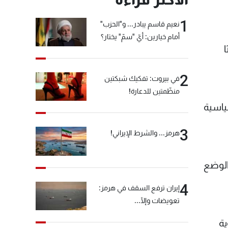
1
نعيم قاسم يبادر... و"الحزب"
أمام خيارين: أيّ "سمّ" يختار؟
2
في بيروت: تفكيك شبكتين
منظّمتين للدعارة!
ياسية
3
هرمز... والشرط الإيراني!
الوضع
4
إيران ترفع السقف في هرمز:
تعويضات وإلّا...
ية