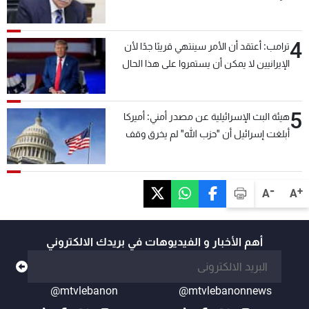
4
ترامب: أعتقد أن الأمر سينتهي قريبًا جدًا لأن
الإيرانيين لا يمكن أن يستمروا على هذا الحال
5
هيئة البث الإسرائيلية عن مصدر أمني: أميركا
أبلغت إسرائيل أن "حزب الله" لم يخرق وقف
إطلاق النار أمس في مجدل زون وطلبت منها
عدم التصعيد خشية أن يؤثر ذلك على مفاوضات
روما
-
+
A
A
أهم الأخبار و الفيديوهات في بريدك الالكتروني
@mtvlebanon
@mtvlebanonnews