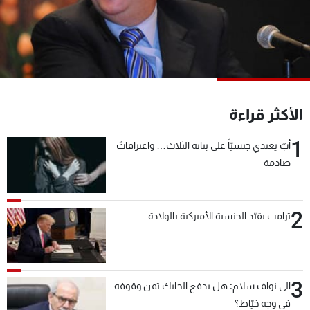
شاهد البرامج
الترددات
عن MTV
وظائف
الإنـتـاج
تواصل معنا
لاعلاناتكم
شروط الإسـتخدام
الأكثر قراءة
سياسة الخصوصية
1
أبٌ يعتدي جنسيّاً على بناته الثلاث… واعترافاتٌ
صادمة
2
ترامب يقيّد الجنسية الأميركية بالولادة
3
الى نواف سلام: هل يدفع الحايك ثمن وقوفه
في وجه خيّاط؟