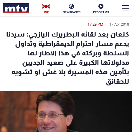
LIVE
NEWSCASTS
PROGRAMS
17:29 PM
17 Apr 2018
en
كنعان بعد لقائه البطريرك اليازجي: سيدنا
الأخبار
يدعم مسار احترام الديمقراطية وتداول
السلطة وبركته في هذا الاطار لها
سياسة
ناس
مدلولاتها الكبيرة على صعيد الجديين
إقتصاد
فن
بتأمين هذه المسيرة بلا غش او تشويه
للحقائق
منوعات
رياضة
كأس العالم
البرامج
جدول البرامج