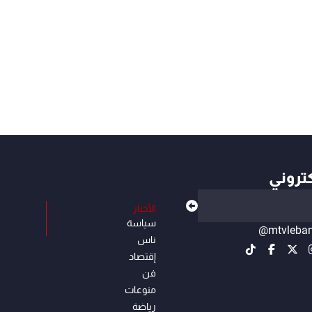
كتروني
الأخبار
سياسة
@mtvleba
ناس
إقتصاد
فن
منوعات
رياضة