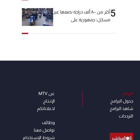
5
أكثر من ٨٠٠ ألف دراجة نصفها غير
مسجّل: جمهورية على
"دولابَين"!
البرامج
عن MTV
جدول البرامج
الإنـتـاج
شاهد البرامج
لاعلاناتكم
الترددات
وظائف
تواصل معنا
شروط الإسـتخدام
مباشر