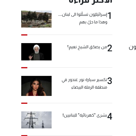
1
إسرائيليّون تسلّلوا الى لبنان...
وهذا ما حلّ بهم
2
ون
من يصدّق الشيخ نعيم؟
3
تكسير سيارة نور غندور في
منطقة الرملة البيضاء
4
بشرى "كهربائية" للبنانيين!