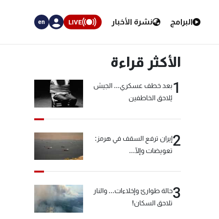
البرامج
نشرة الأخبار
LIVE
en
الأكثر قراءة
1
بعد خطف عسكري... الجيش
يُلاحق الخاطفين
2
إيران ترفع السقف في هرمز:
تعويضات وإلّا...
3
حالة طوارئ وإخلاءات... والنار
تلاحق السكان!