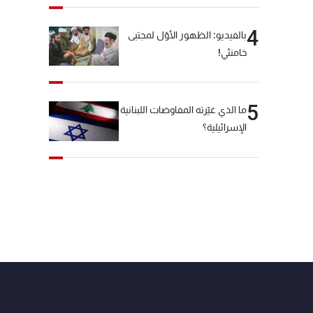
4
بالفيديو: الظهور الأوّل لمجتبى
خامنئي!
5
ما الذي غيّرته المفاوضات اللبنانية
الإسرائيلية؟