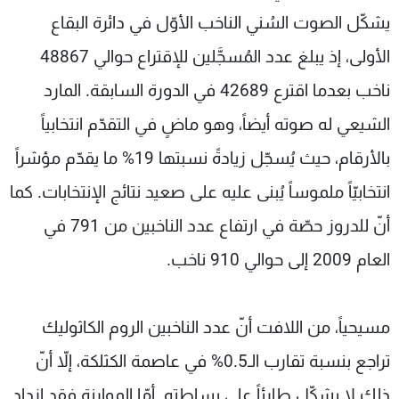
يشكّل الصوت السُني الناخب الأوّل في دائرة البقاع
الأولى، إذ يبلغ عدد المُسجَّلين للإقتراع حوالي 48867
ناخب بعدما اقترع 42689 في الدورة السابقة. المارد
الشيعي له صوته أيضاً، وهو ماضٍ في التقدّم انتخابياً
بالأرقام، حيث يُسجّل زيادةً نسبتها 19% ما يقدّم مؤشراً
انتخابيّاً ملموساً يُبنى عليه على صعيد نتائج الإنتخابات. كما
أنّ للدروز حصّة في ارتفاع عدد الناخبين من 791 في
العام 2009 إلى حوالي 910 ناخب.
مسيحياً، من اللافت أنّ عدد الناخبين الروم الكاثوليك
تراجع بنسبة تقارب الـ0.5% في عاصمة الكثلكة، إلاّ أنّ
ذلك لا يشكّل طارئاً على بساطته. أمّا الموارنة فقد ازداد