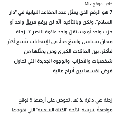
خاص موقع Mtv
شاهد البرامج
7 هو الرقم الذي يمثّل عدد المقاعد النيابية في "دار
الترددات
السلام". ولكن وبالتأكيد، أنّه لن يرفع فريقٌ واحد أو
عن MTV
وظائف
حزب واحد أو مستقلٌ واحد علامة النصر 7. زحلة
الإنـتـاج
تواصل معنا
لاعلاناتكم
شروط الإسـتخدام
ميدانٌ سياسي واسعٌ جداً، في الإنتخابات يتّسع أكثر
سياسة الخصوصية
فأكثر، بين العائلات الكبرى ومن يمثّلها من
شخصيات والأحزاب والوجوه الجديدة التي تحاول
فرض نفسها بين أبراج عالية.
زحلة هي دائرة بذاتها. تخوض على أرضها 5 لوائح
مواجهةً شرسة: لائحة "الكتلة الشعبية" التي تقودها