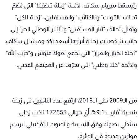
رئيستها ميريام سكاف، لائحة "زحلة قضيّتنا" التي تضمّ
تحالف "القوات" و"الكتائب" والمستقلين، "زحلة للكل"
وتمثل تحالف "تيار المستقبل" و"التيار الوطني الحر" إلى
جانب شخصيات زحلية أبرزها أسعد نكد وميشال سكاف،
"زحلة الخيار والقرار" التي تجمع نقولا فتوش و"حزب الله"،
ولائحة "كلنا وطني" التي تعرّف عن المجتمع المدني.
من الـ2009 حتى الـ2018، ارتفع عدد الناخبين في زحلة
بنسبة تُقارب 9.1%، أيّ حوالي 172555 ناخب زحلي
سيُدلي بصوته وفق النسبية والصوت التفضيلي ليرسم
موازين جديدة في الدائرة.