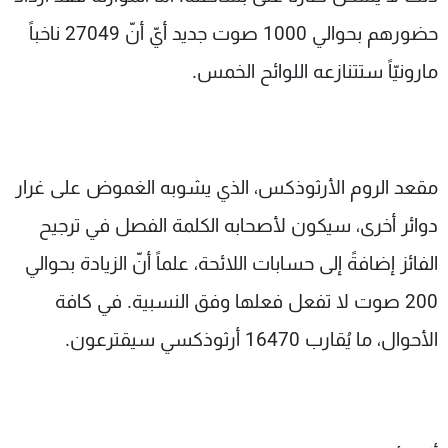
حضورهم بحوالي 1000 صوت جديد أيّ أنّ 27049 ناخباً
مارونيّاً ستتنازعه اللوائح الخمس.
مقعد الروم الأرثوذكس، الذي يشوبه الغموض على غرار
دوائر أخرى، سيكون لأصحابه الكلمة الفصل في ترجيح
الفائز إضافةً إلى حسابات اللائحة، علماً أنّ الزيادة بحوالي
200 صوت لا تفعل فعلها وفق النسبية. في كافة
الأحوال، ما يُقارب 16470 أرثوذكسي سيقترعون.