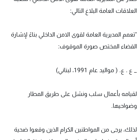
شاهد البرامج
العلاقات العامة البلاغ التالي:
الترددات
"تعمم المديرية العامة لقوى الامن الداخلي بناءً لإشارة
عن MTV
وظائف
الإنـتـاج
تواصل معنا
القضاء المختص صورة الموقوف:
لاعلاناتكم
شروط الإسـتخدام
سياسة الخصوصية
_ ع . ع. ( مواليد عام 1991، لبناني)
لقيامه بأعمال سلب ونشل على طريق المطار
وضواحيها.
لذلك، يرجى من المواطنين الكرام الذين وقعوا ضحية