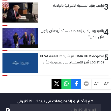
3
ترامب يقيّد الجنسية الأميركية بالولادة
4
بالفيديو: ترامب يُنقذ طفلاً... "لا أريده أن يكون
مثل بايدن"!
5
مجموعة CMA CGM عبر شركتها التابعة CEVA
Logistics تُنجز الاستحواذ على مجموعة فتّال
-
+
A
A
أهم الأخبار و الفيديوهات في بريدك الالكتروني