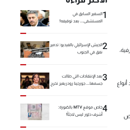
1
السفير السابق في
المستشفى... بعد توقيفه!
2
الجيش الإسرائيلي بالفيديو: تدمير
فية،
نفق في الجنوب
3
بعد الإنتقادات التي طالت
أنواع
جسمها... جورجينا رودريغيز تخرج
عن صمتها
4
خاص موقع MTV بالصّورة:
أشرف دبّور ليس لاجئاً!
فض