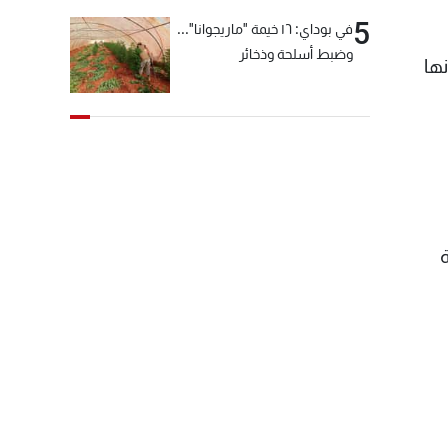
5
في بوداي: ١٦ خيمة "ماريجوانا"...
وضبط أسلحة وذخائر
ها