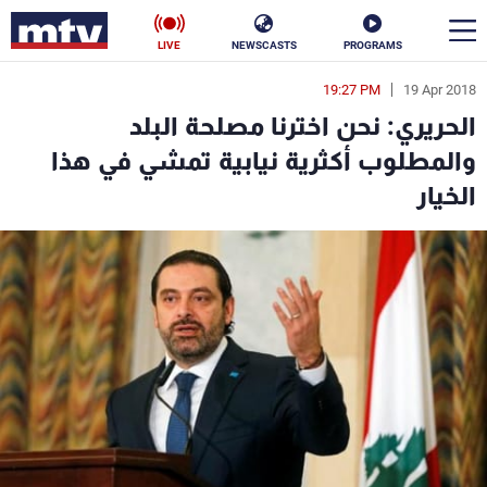
LIVE
NEWSCASTS
PROGRAMS
19:27 PM
19 Apr 2018
en
الحريري: نحن اخترنا مصلحة البلد
الأخبار
والمطلوب أكثرية نيابية تمشي في هذا
الخيار
سياسة
ناس
إقتصاد
فن
منوعات
رياضة
كأس العالم
البرامج
جدول البرامج