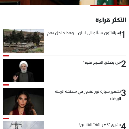
شاهد البرامج
الترددات
الأكثر قراءة
1
إسرائيليّون تسلّلوا الى لبنان... وهذا ما حلّ بهم
عن MTV
وظائف
الإنـتـاج
تواصل معنا
لاعلاناتكم
شروط الإسـتخدام
سياسة الخصوصية
2
من يصدّق الشيخ نعيم؟
3
تكسير سيارة نور غندور في منطقة الرملة
البيضاء
4
بشرى "كهربائية" للبنانيين!