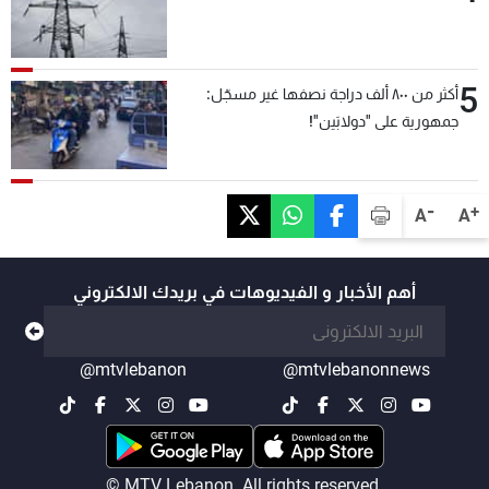
5
أكثر من ٨٠٠ ألف دراجة نصفها غير مسجّل:
جمهورية على "دولابَين"!
-
+
A
A
أهم الأخبار و الفيديوهات في بريدك الالكتروني
@mtvlebanon
@mtvlebanonnews
© MTV Lebanon. All rights reserved.