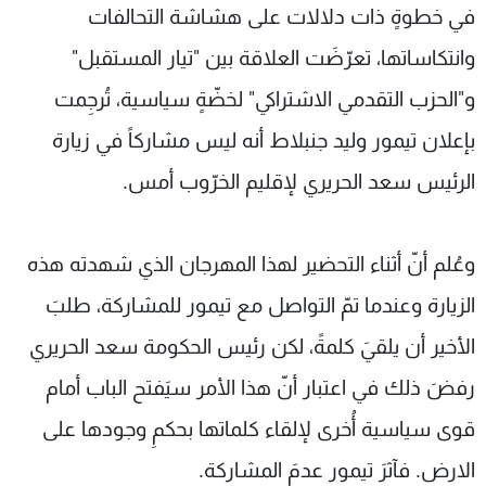
في خطوةٍ ذات دلالات على هشاشة التحالفات
شاهد البرامج
الترددات
وانتكاساتها، تعرّضَت العلاقة بين "تيار المستقبل"
و"الحزب التقدمي الاشتراكي" لخضّةٍ سياسية، تُرجِمت
عن MTV
وظائف
بإعلان تيمور وليد جنبلاط أنه ليس مشاركاً في زيارة
الإنـتـاج
تواصل معنا
لاعلاناتكم
شروط الإسـتخدام
الرئيس سعد الحريري لإقليم الخرّوب أمس.
سياسة الخصوصية
وعُلم أنّ أثناء التحضير لهذا المهرجان الذي شهدته هذه
الزيارة وعندما تمّ التواصل مع تيمور للمشاركة، طلبَ
الأخير أن يلقيَ كلمةً، لكن رئيس الحكومة سعد الحريري
رفضَ ذلك في اعتبار أنّ هذا الأمر سيَفتح الباب أمام
قوى سياسية أُخرى لإلقاء كلماتها بحكمِ وجودها على
الارض. فآثرَ تيمور عدمَ المشاركة.