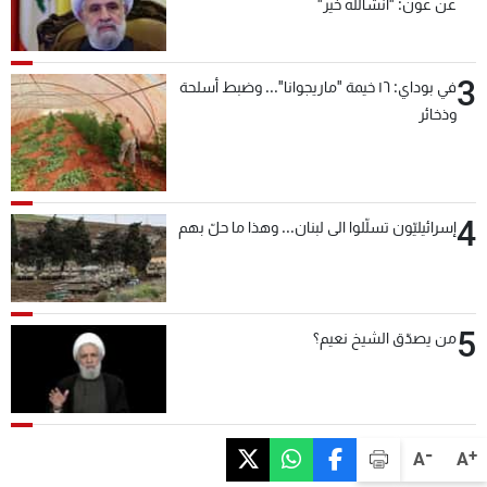
عن عون: "انشالله خير"
3
في بوداي: ١٦ خيمة "ماريجوانا"... وضبط أسلحة
وذخائر
4
إسرائيليّون تسلّلوا الى لبنان... وهذا ما حلّ بهم
5
من يصدّق الشيخ نعيم؟
-
+
A
A