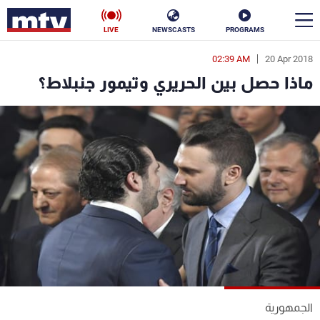
LIVE
NEWSCASTS
PROGRAMS
02:39 AM
20 Apr 2018
en
ماذا حصل بين الحريري وتيمور جنبلاط؟
الأخبار
سياسة
ناس
إقتصاد
فن
منوعات
رياضة
كأس العالم
البرامج
الجمهورية
جدول البرامج