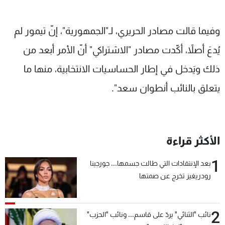
وفيما قالت مصادر الحريري، لـ"الجمهورية"، إنّ تيمور لم
يُدعَ أصلاً، أكّدت مصادر "الاشتراكي" أنّ الأمر أبعد من
ذلك ويَدخل في إطار الحساسيات الانتخابية، منها ما
يتعلق بالنائب أنطوان سعد".
الأكثر قراءة
1
بعد الإنتقادات التي طالت جسمها... جورجينا
رودريغيز تخرج عن صمتها
2
نائب "الثنائي" يردّ على قاسم... ونائب "الحزب"