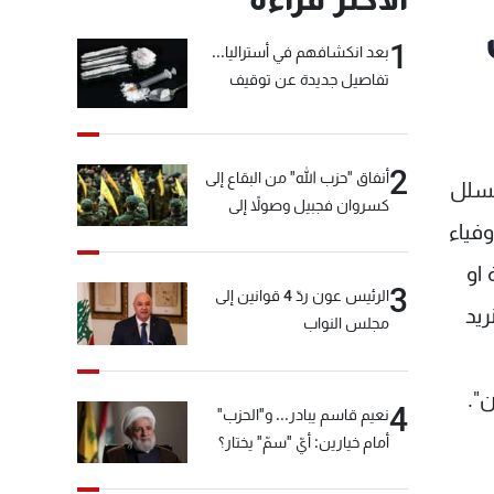
1
بعد انكشافهم في أستراليا...
تفاصيل جديدة عن توقيف
"شبكة الكوكايين"
2
أنفاق "حزب الله" من البقاع إلى
تسلل
كسروان فجبيل وصولاً إلى
وفياء
المختارة... التفاصيل في نشرة
الأخبار بعد قليل
او
3
الرئيس عون ردّ 4 قوانين إلى
ريد
مجلس النواب
".
4
نعيم قاسم يبادر... و"الحزب"
أمام خيارين: أيّ "سمّ" يختار؟