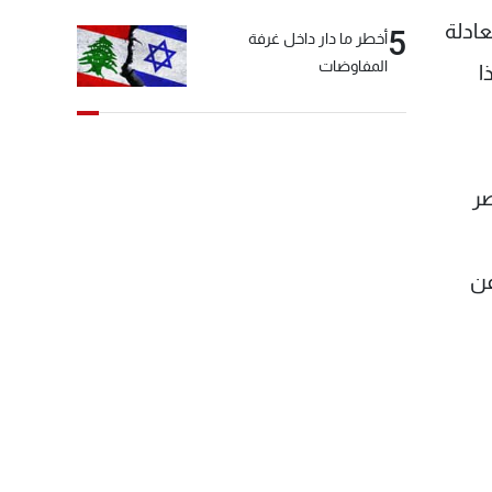
عادلة
5
أخطر ما دار داخل غرفة
المفاوضات
ا
صر
عن