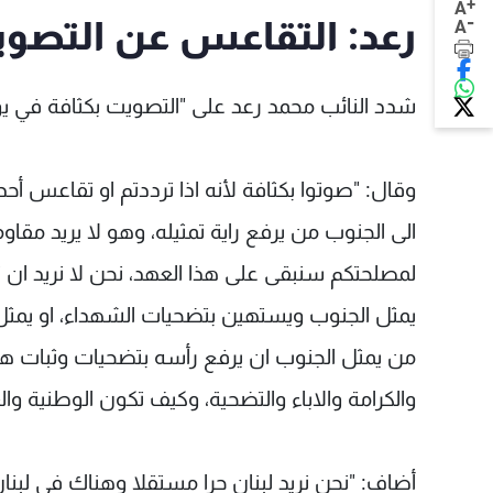
+
A
-
رعد: التقاعس عن التصوي
A
شدد النائب محمد رعد على "التصويت بكثافة في يوم 
وقال: "صوتوا بكثافة لأنه اذا ترددتم او تقاعس 
الى الجنوب من يرفع راية تمثيله، وهو لا يريد مقاو
لمصلحتكم سنبقى على هذا العهد، نحن لا نريد ان 
يمثل الجنوب ويستهين بتضحيات الشهداء، او يمثل ا
من يمثل الجنوب ان يرفع رأسه بتضحيات وثبات هؤلا
والكرامة والاباء والتضحية، وكيف تكون الوطنية وا
أضاف: "نحن نريد لبنان حرا مستقلا وهناك في لبنان م