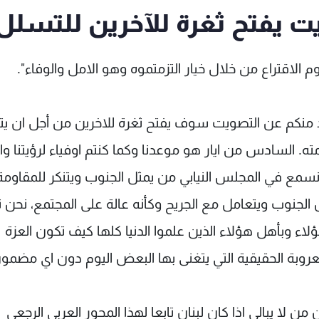
ت يفتح ثغرة للآخرين للتسلل
الاقتراع من خلال خيار التزمتموه وهو الامل والوفاء".
أحد منكم عن التصويت سوف يفتح ثغرة للاخرين من أجل ان ي
مته. السادس من ايار هو موعدنا وكما كنتم اوفياء لرؤيتنا وا
نسمع في المجلس النيابي من يمثل الجنوب ويتنكر للمقاومة 
لجنوب ويتعامل مع الجريح وكأنه عالة على المجتمع، نحن ن
ء وبأهل هؤلاء الذين علموا الدنيا كلها كيف تكون العزة
لعروبة الحقيقية التي يتغنى بها البعض اليوم دون اي مضمون
ن لا يبالي اذا كان لبنان تابعا لهذا المحور العربي الرجعي