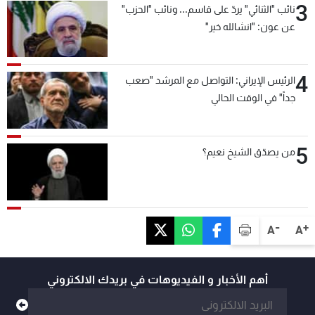
3
نائب "الثنائي" يردّ على قاسم... ونائب "الحزب"
عن عون: "انشالله خير"
4
الرئيس الإيراني: التواصل مع المرشد "صعب
جداً" في الوقت الحالي
5
من يصدّق الشيخ نعيم؟
-
+
A
A
أهم الأخبار و الفيديوهات في بريدك الالكتروني