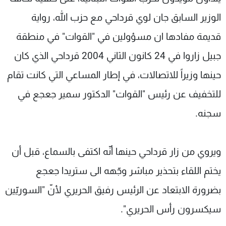
شاهد البرامج
الوزير السابق جان لوي قرداحي مع حزب الله، رواية
الترددات
قديمة مفادها ان مسؤولين في "القوات" في منطقة
جبيل زاروا في 24 كانون الثاني 2004 قرداحي الذي كان
عن MTV
وظائف
الإنـتـاج
تواصل معنا
حينها وزيراً للاتصالات، في إطار المساعي التي كانت تقام
لاعلاناتكم
شروط الإسـتخدام
سياسة الخصوصية
للتخفيف عن رئيس "القوات" الدكتور سمير جعجع في
سجنه.
ويروي من زار قرداحي حينها أنّه اكتفى بالسماع، قبل أن
يختم اللقاء بتحذير مباشر وجّهه الى ستريدا جعجع
بضرورة الابتعاد عن الرئيس رفيق الحريري لأنّ "السوريّين
سيكسرون رأس الحريري".