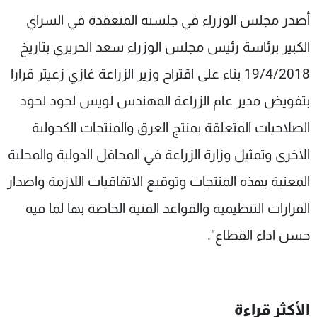
شاهد البرامج
أصدر مجلس الوزراء في جلسته المنعقدة في السراي
الترددات
الكبير برئاسة رئيس مجلس الوزراء سعد الحريري بتاريخ
19/4/2018 بناء على اقتراح وزير الزراعة غازي زعيتر قرارا
عن MTV
وظائف
الإنـتـاج
تواصل معنا
بتفويض مدير عام الزراعة المهندس لويس لحود لحود
لاعلاناتكم
شروط الإسـتخدام
الصلاحيات المتعلقة بمنتج العرق والمنتجات الكحولية
سياسة الخصوصية
الاخرى وتمثيل وزارة الزراعة في المحافل الدولية والمحلية
المعنية بهذه المنتجات وتوقيع الاتفاقيات اللازمة واصدار
القرارات التنظيمية والقواعد الفنية الخاصة بها لما فيه
حسن اداء القطاع".
الأكثر قراءة