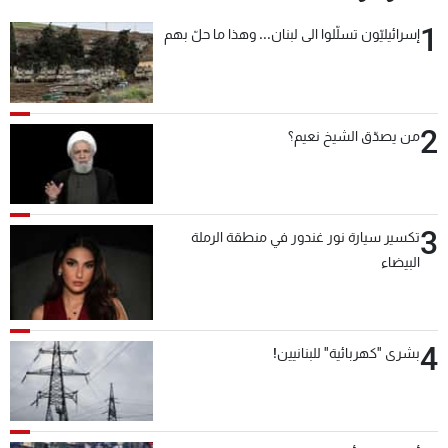
1
إسرائيليّون تسلّلوا الى لبنان... وهذا ما حلّ بهم
2
من يصدّق الشيخ نعيم؟
3
تكسير سيارة نور غندور في منطقة الرملة
البيضاء
4
بشرى "كهربائية" للبنانيين!