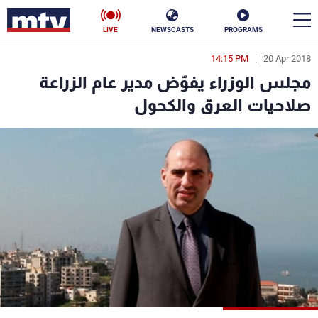
LIVE
NEWSCASTS
PROGRAMS
14:15 PM
20 Apr 2018
en
مجلس الوزراء يفوّض مدير عام الزراعة
الأخبار
صلاحيات العرق والكحول
سياسة
ناس
إقتصاد
فن
منوعات
رياضة
كأس العالم
البرامج
جدول البرامج