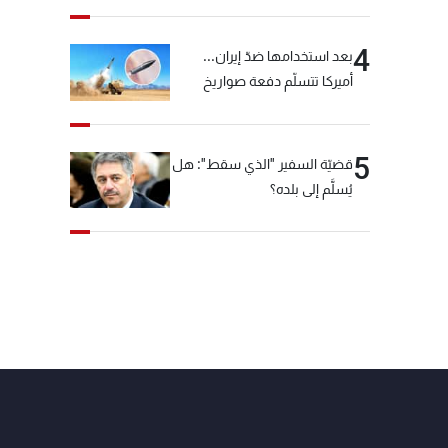
4
بعد استخدامها ضدّ إيران...
أميركا تتسلّم دفعة صواريخ
كبيرة!
5
قضيّة السفير "الذي سقط": هل
يُسلَّم إلى بلده؟