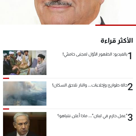
شاهد البرامج
الترددات
عن MTV
وظائف
الأكثر قراءة
الإنـتـاج
تواصل معنا
لاعلاناتكم
شروط الإسـتخدام
1
سياسة الخصوصية
بالفيديو: الظهور الأوّل لمجتبى خامنئي!
2
حالة طوارئ وإخلاءات... والنار تلاحق السكان!
3
"عمل حازم في لبنان"... ماذا أعلن نتنياهو؟