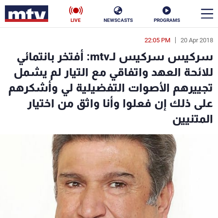
LIVE
NEWSCASTS
PROGRAMS
22:05 PM
20 Apr 2018
en
سركيس سركيس لـmtv: أفتخر بانتمائي
الأخبار
للائحة العهد واتفاقي مع التيار لم يشمل
تجييرهم الأصوات التفضيلية لي وأشكرهم
سياسة
ناس
على ذلك إن فعلوا وأنا واثق من اختيار
إقتصاد
فن
المتنيين
منوعات
رياضة
كأس العالم
البرامج
جدول البرامج