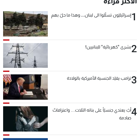
الأكثر قراءة
1
إسرائيليّون تسلّلوا الى لبنان... وهذا ما حلّ بهم
2
بشرى "كهربائية" للبنانيين!
3
ترامب يقيّد الجنسية الأميركية بالولادة
4
أبٌ يعتدي جنسيّاً على بناته الثلاث… واعترافاتٌ
صادمة