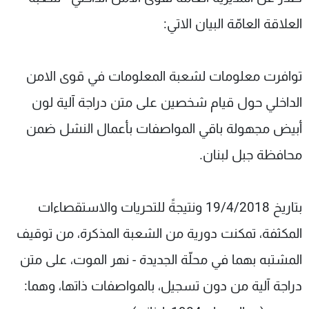
شاهد البرامج
العلاقة العامّة البيان الاتي:
الترددات
توافرت معلومات لشعبة المعلومات في قوى الامن
عن MTV
وظائف
الإنـتـاج
تواصل معنا
الداخلي حول قيام شخصين على متن دراجة آلية لون
لاعلاناتكم
شروط الإسـتخدام
سياسة الخصوصية
أبيض مجهولة باقي المواصفات بأعمال النشل ضمن
محافظة جبل لبنان.
بتاريخ 19/4/2018 ونتيجةً للتحريات والاستقصاءات
المكثفة، تمكنت دورية من الشعبة المذكرة، من توقيف
المشتبه بهما في محلّة الجديدة - نهر الموت، على متن
دراجة آلية من دون تسجيل، بالمواصفات ذاتها، وهما: