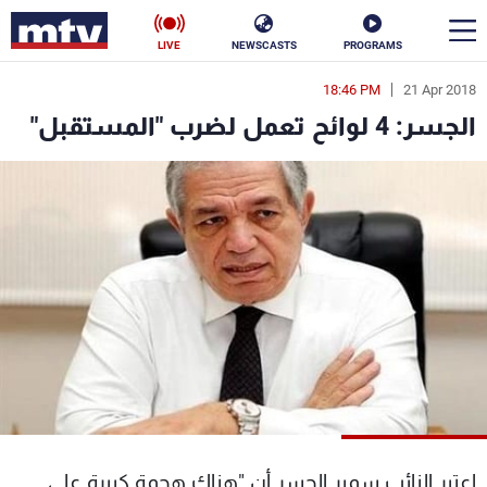
LIVE
NEWSCASTS
PROGRAMS
18:46 PM
21 Apr 2018
en
الجسر: 4 لوائح تعمل لضرب "المستقبل"
الأخبار
سياسة
ناس
إقتصاد
فن
منوعات
رياضة
كأس العالم
البرامج
اعتبر النائب سمير الجسر أن "هناك هجمة كبيرة على
جدول البرامج