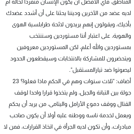
المناطق، فأي الأفضل أن يكون الإنسان متفردا لحاله أم
لديه عضد من الآخرين وديننا يحثنا على أن أشدد عضدك
بأخيك، ويقولون إنهم يريدون لائحة طرابلسية الهوى
والهوية، على اعتبار أننا مستوردين وسننتخب
بمستوردين والله أعلم، لكن المستوردين معروفين
ويتحضرون للمشاركة بالانتخابات وسيقطعون الحدود
ليصوتوا ضد تيارالمستقبل".
أضاف: "ثلاث سنوات وهم في الحكم ماذا فعلوا؟ 23
جولة بين التبانة والجبل، ولم يتخذوا قرارا واحدا لوقف
القتال ووقف دموع الأرامل واليتامى، من يريد أن يحكم
ويعمل لخدمة ناسه ووطنه عليه أولا أن يكون صاحب
مبادرات، وأن تكون لديه الجرأة في اتخاذ القرارات، فمن لا