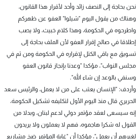
نحن بحاجة إلى النصف زائد وأحد لأقرار هذا القانون،
وهناك من يقول اليوم "شيلوا" العفو عن ظهركم
واطرحوه في الحكومة، وهذا كلام خبيث، ولا يصب
إطلاقا في صالح إقرار العفو لأن الملف بحاجة إلى
تسويق مع باقي الكتل لإقراره في الحكومة ومن ثم في
مجلس النواب"، مؤكدا "وعدنا بإنجاز قانون العفو
وسنفي بالوعد إن شاء الله".
وأردف: "الإنسان يعتب على من لا يعمل، والرئيس سعد
الحريري قال منذ اليوم الأول لتكليفه تشكيل الحكومة،
إنه سيسعى لعقد مؤتمر دولي لدعم لبنان، وبدلا من
القول له شكرا هاجموه، فهم لا يعملون ولا يريدون
لغيرهم أن يعمل"، مؤكدا أن "غاية المؤتمر ضخ مشاريع