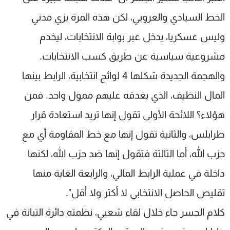
شاهد البرامج
الخط السيادي والعروبي، لكن هذه المرة بزي مدني
الترددات
وليس عسكريا، يدخل عبر بوابة الانتخابات، ليخدم
مشروعية سياسية عن طريق كسب الانتخابات.
عن MTV
وظائف
الإنـتـاج
تواصل معنا
والهجمة الجديدة شكلها 4 لوائح انتخابية، الرابط بينها
لاعلاناتكم
شروط الإسـتخدام
سياسة الخصوصية
المال النظيف، الذي يغدقه عليهم ممول واحد. فمن
هؤلاء؟ اللائحة الأولى تقول إنها تريد استعادة قرار
طرابلس، والثانية تقول إنها مع خط المقاومة أي مع
حزب الله، أما الثالثة فتقول إنها ضد حزب الله، لكنها
داخلة في عملية الرابط المالي، والرابعة الغاية منها
تقليص الحاصل الانتخابي لا أكثر ولا أقل".
كلام الجسر جاء خلال لقاء شعبي، نظمته دائرة التبانة في