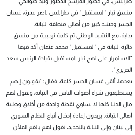
طرابلس، في حضور المرشح الدكتور وليد صوالحي،
منسق تيار "المستقبل" في طرابلس ناصر عدرة، غسان
الجسر وحشد كبير من أهالي منطقة التبانة.
بداية، مع النشيد الوطني ثم كلمة ترحيبية من منسق
دائرة التبانة في "المستقبل" محمد عثمان أكد فيها
"الاستمرار على نهج تيار المستقبل بقيادة الرئيس سعد
الحريري".
بعدها، ألقى غسان الجسر كلمة، فقال: "يقولون إنهم
يستطيعون شراء أصوات الناس في التبانة، ونقول لهم
مال الدنيا كلها لا يساوي نقطة واحدة من أخلاق وطيبة
أهالي التبانة. يريدون إعادة إدخال أتباع النظام السوري
إلى لبنان وإلى التبانة بالتحديد، نقول لهم بالفم الملأن