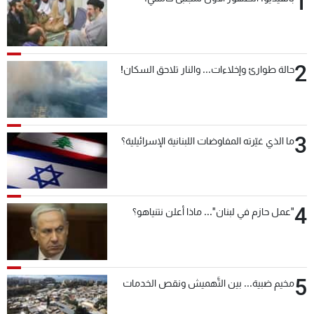
1
2
حالة طوارئ وإخلاءات... والنار تلاحق السكان!
3
ما الذي غيّرته المفاوضات اللبنانية الإسرائيلية؟
4
"عمل حازم في لبنان"... ماذا أعلن نتنياهو؟
5
مخيم ضبية... بين التَّهميش ونقص الخدمات