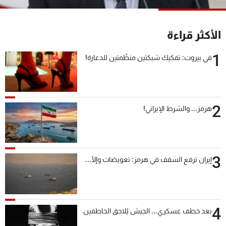
شاهد البرامج
الترددات
الأكثر قراءة
1
في بيروت: تفكيك شبكتين منظّمتين للدعارة!
عن MTV
وظائف
الإنـتـاج
تواصل معنا
لاعلاناتكم
شروط الإسـتخدام
سياسة الخصوصية
2
هرمز... والشرط الإيراني!
3
إيران ترفع السقف في هرمز: تعويضات وإلّا...
4
بعد خطف عسكري... الجيش يُلاحق الخاطفين