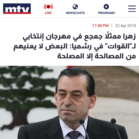
LIVE
NEWSCASTS
PROGRAMS
17:48 PM
22 Apr 2018
en
زهرا ممثلاً جعجع في مهرجان إنتخابي
الأخبار
لـ"القوات" في رشميا: البعض لا يعنيهم
من المصالحة إلا المصلحة
سياسة
ناس
إقتصاد
فن
منوعات
رياضة
كأس العالم
البرامج
جدول البرامج