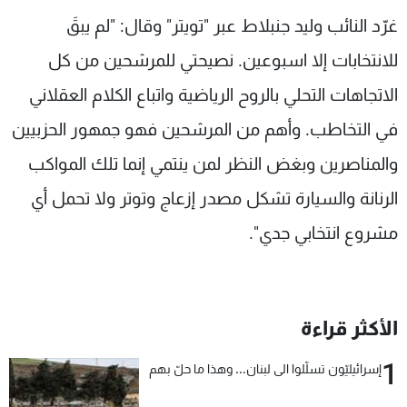
شاهد البرامج
غرّد النائب وليد جنبلاط عبر "تويتر" وقال: "لم يبقَ
الترددات
للانتخابات إلا اسبوعين. نصيحتي للمرشحين من كل
الاتجاهات التحلي بالروح الرياضية واتباع الكلام العقلاني
عن MTV
وظائف
الإنـتـاج
تواصل معنا
في التخاطب. وأهم من المرشحين فهو جمهور الحزبيين
لاعلاناتكم
شروط الإسـتخدام
والمناصرين وبغض النظر لمن ينتمي إنما تلك المواكب
سياسة الخصوصية
الرنانة والسيارة تشكل مصدر إزعاج وتوتر ولا تحمل أي
مشروع انتخابي جدي".
الأكثر قراءة
1
إسرائيليّون تسلّلوا الى لبنان... وهذا ما حلّ بهم