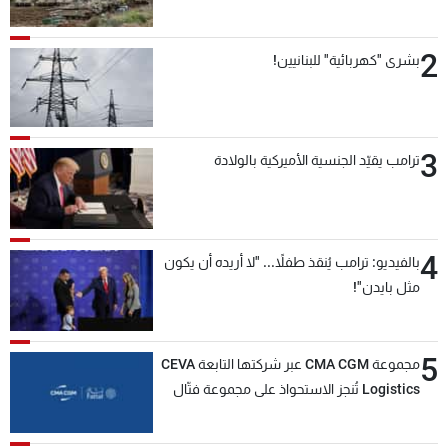
2
بشرى "كهربائية" للبنانيين!
3
ترامب يقيّد الجنسية الأميركية بالولادة
4
بالفيديو: ترامب يُنقذ طفلاً... "لا أريده أن يكون
مثل بايدن"!
5
مجموعة CMA CGM عبر شركتها التابعة CEVA
Logistics تُنجز الاستحواذ على مجموعة فتّال