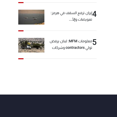
4
إيران ترفع السقف في هرمز:
تعويضات وإلّا...
5
معلومات MFM: لبنان يرفض
تولي contractors وشركات
أمنية خاصة مهمة التحقق من
نزع سلاح "حزب الله"