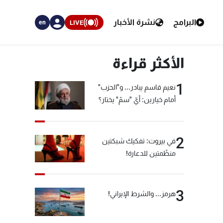
البرامج
نشرة الأخبار
LIVE
en
الأكثر قراءة
1
نعيم قاسم يبادر... و"الحزب"
أمام خيارين: أيّ "سمّ" يختار؟
2
في بيروت: تفكيك شبكتين
منظّمتين للدعارة!
3
هرمز... والشرط الإيراني!